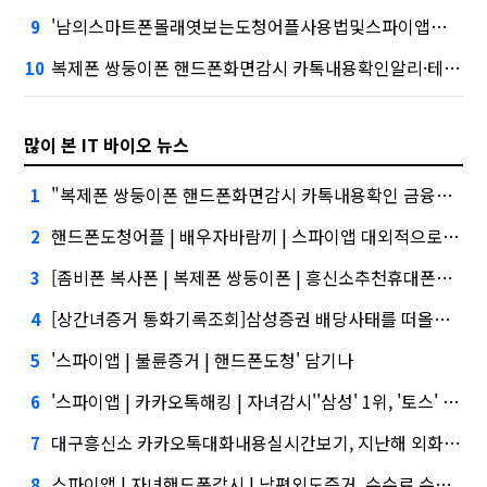
'남의스마트폰몰래엿보는도청어플사용법및스파이앱다운로드 핸드폰 복제 복제폰 카카오톡 옮기기 카카오톡 사진 백업 카카오톡 백업 복구' 시장 열렸다…LG 먼저 '첫 테이프'
9
복제폰 쌍둥이폰 핸드폰화면감시 카톡내용확인알리·테무 공습에 미소짓는 네카오
10
많이 본 IT 바이오 뉴스
"복제폰 쌍둥이폰 핸드폰화면감시 카톡내용확인 금융권에서는 투자자"
1
핸드폰도청어플 | 배우자바람끼 | 스파이앱 대외적으로 신뢰
2
[좀비폰 복사폰 | 복제폰 쌍둥이폰 | 흥신소추천휴대폰도청 | 비밀상담 | 핸드폰감시]삼성증권 사태
3
[상간녀증거 통화기록조회]삼성증권 배당사태를 떠올리게 만든다.
4
'스파이앱 | 불륜증거 | 핸드폰도청' 담기나
5
'스파이앱 | 카카오톡해킹 | 자녀감시''삼성' 1위, '토스' 맹추격
6
대구흥신소 카카오톡대화내용실시간보기, 지난해 외화증권수탁 수수료 규모 6946억원
7
스파이앱 | 자녀핸드폰감시 | 남편외도증거, 수수료 수익 1위 '삼성'
8