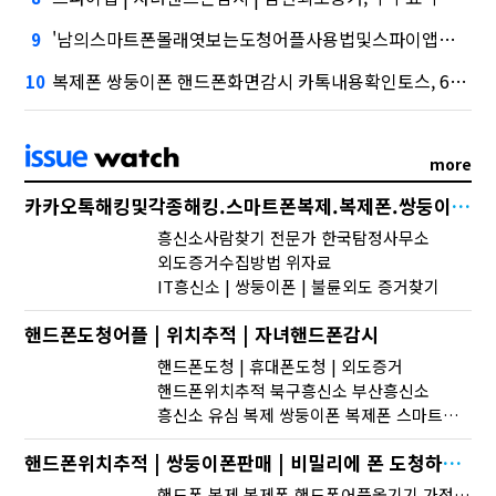
'남의스마트폰몰래엿보는도청어플사용법및스파이앱다운로드 핸드폰 복제 복제폰 카카오톡 옮기기 카카오톡 사진 백업 카카오톡 백업 복구' 시장 열렸다…LG 먼저 '첫 테이프'
9
복제폰 쌍둥이폰 핸드폰화면감시 카톡내용확인토스, 667억원으로 수수료 수익 5위권 진입
10
more
카카오톡해킹및각종해킹.스마트폰복제.복제폰.쌍둥이폰팝니다카카오톡해킹
흥신소사람찾기 전문가 한국탐정사무소
외도증거수집방법 위자료
IT흥신소 | 쌍둥이폰 | 불륜외도 증거찾기
핸드폰도청어플 | 위치추적 | 자녀핸드폰감시
핸드폰도청 | 휴대폰도청 | 외도증거
핸드폰위치추적 북구흥신소 부산흥신소
흥신소 유심 복제 쌍둥이폰 복제폰 스마트폰 해킹 확인 스마트폰 복제 실시간핸드폰화면감시
핸드폰위치추적 | 쌍둥이폰판매 | 비밀리에 폰 도청하기 스파이앱
핸드폰 복제 복제폰 핸드폰어플옮기기 가정고민