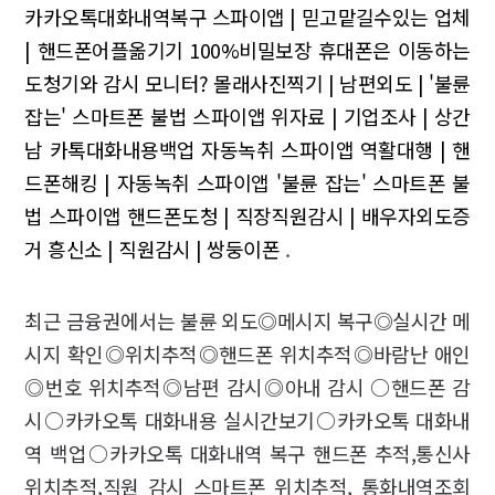
카카오톡대화내역복구
스파이앱 | 믿고맡길수있는 업체
| 핸드폰어플옮기기
100%비밀보장 휴대폰은 이동하는
도청기와 감시 모니터?
몰래사진찍기 | 남편외도 | '불륜
잡는' 스마트폰 불법 스파이앱
위자료 | 기업조사 | 상간
남
카톡대화내용백업 자동녹취 스파이앱
역활대행 | 핸
드폰해킹 | 자동녹취 스파이앱
'불륜 잡는' 스마트폰 불
법 스파이앱
핸드폰도청 | 직장직원감시 | 배우자외도증
거
흥신소 | 직원감시 | 쌍둥이폰
.
최근 금융권에서는 불륜 외도◎메시지 복구◎실시간 메
시지 확인◎위치추적◎핸드폰 위치추적◎바람난 애인
◎번호 위치추적◎남편 감시◎아내 감시 ○핸드폰 감
시○카카오톡 대화내용 실시간보기○카카오톡 대화내
역 백업○카카오톡 대화내역 복구 핸드폰 추적,통신사
위치추적,직원 감시 스마트폰 위치추적, 통화내역조회