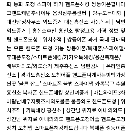
화 통화 도청 스파이 하기
핸드폰해킹 쌍둥이폰팝니다
그랜드캐년추락이유
음성심부름센터 | 양구모든대행 |
대전탐정사무소
외도증거 대전흥신소
자동녹취 | 남편
외도증거 | 흥신소추천
흥신소 탐정고용 가격 정보 및
팁
핸드폰도청 | 위치추적 | 쌍둥이폰
과거 국내 판매되
는 모든 핸드폰 도청 가능 쌍둥이폰/복제폰/스파이앱/
휴대폰도청/스마트폰해킹/카카오톡해킹/용산복제폰/
배우자외도/외도증거 제주흥신소
남편감시 | 온라인흥
신소 | 경기도흥신소
도청어플 핸드폰싸게사는방법가장
싼곳 '불륜 잡는' 스마트폰 불법 스파이앱
카톡복구 수원
흥신소
복사폰 핸드폰해킹
상간녀증거 | 아는와이프3화
바람난배우자뒷조사외도불륜 불륜외도
핸드폰도청 | 위
치추적 | 카톡해킹
흥신소 | 상간남 위자료 아내의외도 |
상간남 위자료 아내의외도
핸드폰도청어플 핸드폰도청
장치 도청앱 스마트폰해킹해드립니다
복제폰 쌍둥이폰