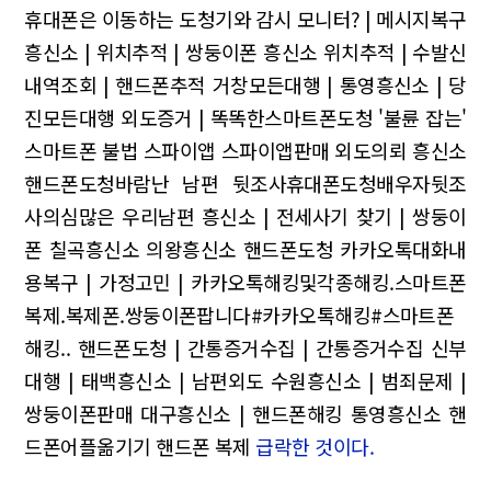
휴대폰은 이동하는 도청기와 감시 모니터? | 메시지복구
흥신소 | 위치추적 | 쌍둥이폰
흥신소
위치추적 | 수발신
내역조회 | 핸드폰추적
거창모든대행 | 통영흥신소 | 당
진모든대행
외도증거 | 똑똑한스마트폰도청
'불륜 잡는'
스마트폰 불법 스파이앱 스파이앱판매 외도의뢰
흥신소
핸드폰도청바람난 남편 뒷조사휴대폰도청배우자뒷조
사의심많은 우리남편
흥신소 | 전세사기 찾기 | 쌍둥이
폰
칠곡흥신소 의왕흥신소 핸드폰도청
카카오톡대화내
용복구 | 가정고민 | 카카오톡해킹및각종해킹.스마트폰
복제.복제폰.쌍둥이폰팝니다#카카오톡해킹#스마트폰
해킹..
핸드폰도청 | 간통증거수집 | 간통증거수집
신부
대행 | 태백흥신소 | 남편외도
수원흥신소 | 범죄문제 |
쌍둥이폰판매
대구흥신소 | 핸드폰해킹
통영흥신소 핸
드폰어플옮기기 핸드폰 복제
급락한 것이다.