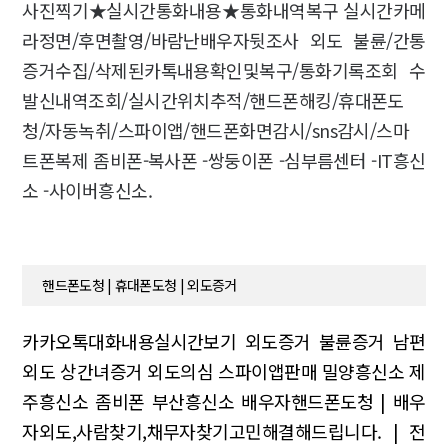
사진찍기★실시간통화내용★통화내역복구 실시간카메
라정면/후면촬영/바람난배우자뒷조사 외도 불륜/간통
증거수집/삭제된카톡내용확인및복구/통화기록조회 수
발신내역조회/실시간위치추적/핸드폰해킹/휴대폰도
청/자동녹취/스파이앱/핸드폰화면감시/sns감시/스마
트폰복제 좀비폰-복사폰 -쌍둥이폰 -심부름센터 -IT흥신
소 -사이버흥신소.
핸드폰도청 | 휴대폰도청 | 외도증거
카카오톡대화내용실시간보기 외도증거 불륜증거 남편
외도 상간녀증거 외도의심
스파이앱판매 밀양흥신소 제
주흥신소
좀비폰 부산흥신소
배우자핸드폰도청 | 배우
자외도,사람찾기,채무자찾기고민해결해드립니다. | 전