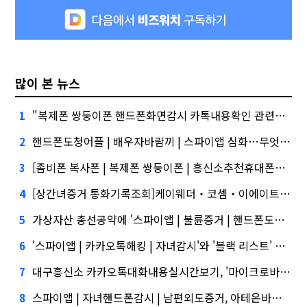
많이 본 뉴스
"복제폰 쌍둥이폰 핸드폰화면감시 카톡내용확인 관련주, 버블 주의보"
1
핸드폰도청어플 | 배우자바람끼 | 스파이앱 심화…무엇이 갈랐나
2
[좀비폰 복사폰 | 복제폰 쌍둥이폰 | 흥신소추천휴대폰도청 | 비밀상담 | 핸드폰감시]건설사-금융사 간 'PF 매칭 플랫폼' 생긴다
3
[상간녀증거 통화기록조회]케이웨더‧코셈‧이에이트 상장…'슈퍼위크' 열기 이어갈까
4
가상자산 총선공약에 '스파이앱 | 불륜증거 | 핸드폰도청' 담기나
5
'스파이앱 | 카카오톡해킹 | 자녀감시'와 '블랙 리스트' 사이…쿠팡 둘러싼 논란
6
대구흥신소 카카오톡대화내용실시간보기, '마이크로바이옴' 신약개발 나선 이유
7
스파이앱 | 자녀핸드폰감시 | 남편외도증거, 아테온바이오에 전략적 투자
8