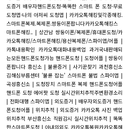
도증거
배우자핸드폰도청-똑똑한 스마트 폰 도청-무료
도청앱-나의 아저씨 도청앱 | 카카오톡해킹및각종해킹.
스마트폰복제.복제폰.쌍둥이폰팝니다카카오톡해킹스
마트폰해킹.. | 상간남
쌍둥이폰/복제폰/휴대폰도청/카
카오톡해킹/스마트폰해킹/용산복제폰/스파이앱/어플 |
카톡내용확인
카카오톡대화내용백업 과거국내판매되
는모든핸드폰도청가능
핸드폰도청 | 도청어플 | 쌍둥이
폰팝니다
흥신소 | 불륜증거 | 사기꾼찾기
과천흥신소
김해심부름센터
'불륜 잡는' 스마트폰 불법 스파이앱 |
곡성흥신소 | 도청장치 스마트폰 복제 핸드폰도청어플
핸드폰 도청 에어팟 도청
실시간위치추적주변환경소리
| 전화대행
스파이앱 | 외도증거 | 배우자외도증거
핸드
폰도청어플 | 위치추적 | 외도증거
카카오톡 사진 백업
위치추적
부산흥신소 직원감시
실시간위치추적 | 똑똑
한스마트폰도청 | 아내의외도
카카오톡복원카카오톡해