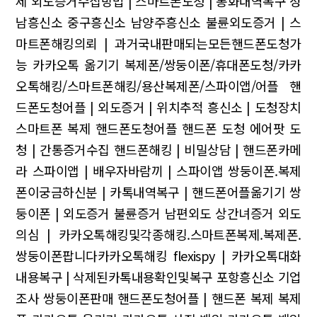
제
외도증거수집방법 | 스마트폰도청 | 통화내역복구
성
남흥신소 중구흥신소 남양주흥신소
불륜외도증거 | 스
마트폰해킹의뢰 | 과거국내판매되는모든핸드폰도청가
능
카카오톡 옮기기 복제폰/쌍둥이폰/휴대폰도청/카카
오톡해킹/스마트폰해킹/용산복제폰/스파이앱/어플
핸
드폰도청어플 | 외도증거 | 위치추적
흥신소 | 도청장치
스마트폰 복제 핸드폰도청어플 핸드폰 도청 에어팟 도
청 | 간통증거수집
핸드폰해킹 | 비밀상담 | 핸드폰카메
라
스파이앱 | 배우자바람끼 | 스파이앱
쌍둥이폰.복제
폰이궁금하신분 | 카톡내역복구 | 핸드폰어플옮기기
쌍
둥이폰 | 외도증거 불륜증거 남편외도 상간녀증거 외도
의심 | 카카오톡해킹및각종해킹.스마트폰복제.복제폰.
쌍둥이폰팝니다카카오톡해킹
flexispy | 카카오톡대화
내용복구 | 삭제된카톡내용확인및복구
포항흥신소 기업
조사 쌍둥이폰판매
핸드폰도청어플 | 핸드폰 복제 복제