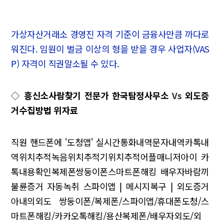
가상자산거래소 경영진 자격 기준이 금융사만큼 까다로
워진다. 임원이 벌금 이상의 형을 받을 경우 사업자(VAS
P) 자격이 직권말소될 수 있다.
◇
흥신소사람찾기 전문가 한국탐정사무소
Vs
외도증
거수집방법 위자료
직원 핸드폰에 '도청앱'
실시간통화내역문자내역카톡내
역위치추적녹음위치추적기위치추적어플매니저아이 카
톡내용확인복제폰쌍둥이폰스마트폰해킹
배우자바람끼
불륜증거
자동녹취 스파이앱 | 메시지복구 | 외도증거
아내의외도 쌍둥이폰/복제폰/스파이앱/휴대폰도청/스
마트폰해킹/카카오톡해킹/용산복제폰/배우자외도/외