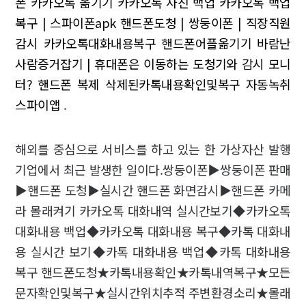
폰 카카오톡 옮기기 카카오톡 사진 백업 카카오톡 백업
복구 | 스파이폰apk
핸드폰도청 | 쌍둥이폰 | 직장직원
감시
카카오톡대화내용복구 핸드폰어플옮기기
바람난
사람증거잡기 | 휴대폰은 이동하는 도청기와 감시 모니
터?
핸드폰 복제 삭제된카톡내용확인및복구
자동녹취
스파이앱
.
해외를 중심으로 서비스를 하고 있는 한 가상자산 발행
기업에서 최근 발생한 일이다.쌍둥이폰▶쌍둥이폰 판매
▶핸드폰 도청▶실시간 핸드폰 화면감시▶핸드폰 카메
라 몰래켜기 카카오톡 대화내역 실시간보기◆카카오톡
대화내용 백업◆카카오톡 대화내용 복구◆카톡 대화내
용 실시간 보기◆카톡 대화내용 백업◆카톡 대화내용
복구 핸드폰도청★카톡내용확인★카톡내역복구★모든
문자확인및복구★실시간위치추적 주변환경소리★몰래