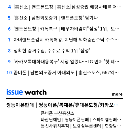
[흥신소 | 핸드폰도청 | 흥신소]삼성증권 배당사태를 떠올리게 만든다.
4
'흥신소 | 남편외도증거 | 핸드폰도청' 담기나
5
'핸드폰도청 | 카톡복구 | 배우자바람끼''삼성' 1위, '토스' 맹추격
6
자녀핸드폰감시 카톡해킹, 지난해 외화증권수탁 수수료 규모 6946억원
7
정확한 증거수집, 수수료 수익 1위 '삼성'
8
'카카오톡대화내용복구' 시장 열렸다…LG 먼저 '첫 테이프'
9
좀비폰 | 남편외도증거 아내외도 | 흥신소토스, 667억원으로 수수료 수익 5위권 진입
10
more
쌍둥이폰판매 | 쌍둥이폰/복제폰/휴대폰도청/카카오톡해킹/스마트폰해킹/용산복제폰/스파이앱/어플 | 남의 스마트폰 몰래 엿보는 도청 어플 사용법 및 스파이앱 다운로드
좀비폰 부산흥신소
바람난애인 | 쌍둥이폰판매 | 스파이앱판매합니다
통신사위치추적 | 보령심부름센터 | 함양탐정사무소