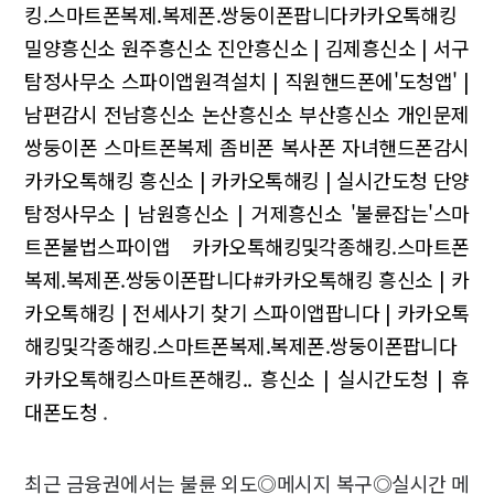
킹.스마트폰복제.복제폰.쌍둥이폰팝니다카카오톡해킹
밀양흥신소 원주흥신소
진안흥신소 | 김제흥신소 | 서구
탐정사무소
스파이앱원격설치 | 직원핸드폰에'도청앱' |
남편감시
전남흥신소 논산흥신소 부산흥신소
개인문제
쌍둥이폰
스마트폰복제 좀비폰 복사폰
자녀핸드폰감시
카카오톡해킹
흥신소 | 카카오톡해킹 | 실시간도청
단양
탐정사무소 | 남원흥신소 | 거제흥신소
'불륜잡는'스마
트폰불법스파이앱 카카오톡해킹및각종해킹.스마트폰
복제.복제폰.쌍둥이폰팝니다#카카오톡해킹
흥신소 | 카
카오톡해킹 | 전세사기 찾기
스파이앱팝니다 | 카카오톡
해킹및각종해킹.스마트폰복제.복제폰.쌍둥이폰팝니다
카카오톡해킹스마트폰해킹..
흥신소 | 실시간도청 | 휴
대폰도청
.
최근 금융권에서는 불륜 외도◎메시지 복구◎실시간 메