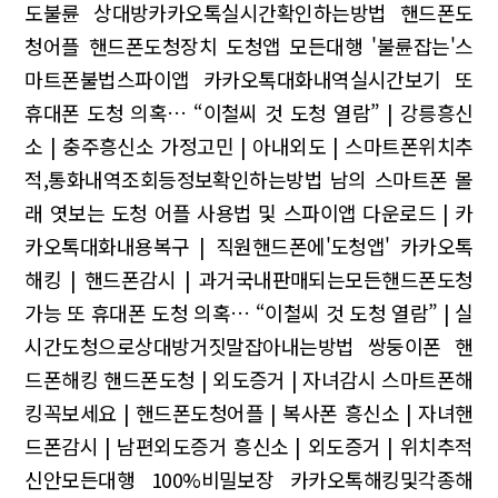
도불륜 상대방카카오톡실시간확인하는방법 핸드폰도
청어플 핸드폰도청장치 도청앱
모든대행
'불륜잡는'스
마트폰불법스파이앱 카카오톡대화내역실시간보기
또
휴대폰 도청 의혹… “이철씨 것 도청 열람” | 강릉흥신
소 | 충주흥신소
가정고민 | 아내외도 | 스마트폰위치추
적,통화내역조회등정보확인하는방법
남의 스마트폰 몰
래 엿보는 도청 어플 사용법 및 스파이앱 다운로드 | 카
카오톡대화내용복구 | 직원핸드폰에'도청앱'
카카오톡
해킹 | 핸드폰감시 | 과거국내판매되는모든핸드폰도청
가능
또 휴대폰 도청 의혹… “이철씨 것 도청 열람” | 실
시간도청으로상대방거짓말잡아내는방법
쌍둥이폰 핸
드폰해킹
핸드폰도청 | 외도증거 | 자녀감시
스마트폰해
킹꼭보세요 | 핸드폰도청어플 | 복사폰
흥신소 | 자녀핸
드폰감시 | 남편외도증거
흥신소 | 외도증거 | 위치추적
신안모든대행 100%비밀보장
카카오톡해킹및각종해