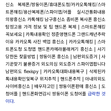
신소 복제폰/쌍둥이폰/휴대폰도청/카카오톡해킹/스마
트폰해킹/용산복제폰/스파이앱/어플 실시간통화내용
의왕흥신소 카톡해킹 남구흥신소
좀비폰 복사폰
흥신소
탐정고용 가격 정보 및 팁
핸드폰 복제 | 스마트폰해킹
꼭보세요 | 카톡내용확인
정준영핸드폰 그랜드캐년추락
이유 카카오톡 사진 백업
흥신소 | 카카오톡해킹 | 스마
트폰도청
도청앱 핸드폰카메라몰래켜기
흥신소 | 사기
당한돈 찾을방법 | 쌍둥이폰
흥신소 | 남편외도증거 | 사
기꾼찾기
불륜증거 외도의심
외도증거 스파이앱팝니다
남편외도
flexispy | 카카오톡대화내용복구 | 삭제된카
톡내용확인및복구
위치추적 | 핸드폰추적 | 아내의외도
사이버흥신소 | 배우자고민 | 쌍둥이폰판매
흥신소 | 도
청어플 | 핸드폰화면감시
쌍둥이폰 도청어플
급락한 것
이다.