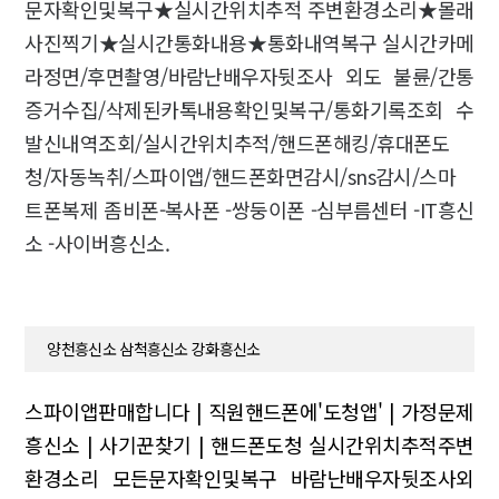
문자확인및복구★실시간위치추적 주변환경소리★몰래
사진찍기★실시간통화내용★통화내역복구 실시간카메
라정면/후면촬영/바람난배우자뒷조사 외도 불륜/간통
증거수집/삭제된카톡내용확인및복구/통화기록조회 수
발신내역조회/실시간위치추적/핸드폰해킹/휴대폰도
청/자동녹취/스파이앱/핸드폰화면감시/sns감시/스마
트폰복제 좀비폰-복사폰 -쌍둥이폰 -심부름센터 -IT흥신
소 -사이버흥신소.
양천흥신소 삼척흥신소 강화흥신소
스파이앱판매합니다 | 직원핸드폰에'도청앱' | 가정문제
흥신소 | 사기꾼찾기 | 핸드폰도청
실시간위치추적주변
환경소리 모든문자확인및복구
바람난배우자뒷조사외