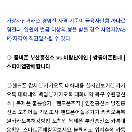
가상자산거래소 경영진 자격 기준이 금융사만큼 까다로
워진다. 임원이 벌금 이상의 형을 받을 경우 사업자(VAS
P) 자격이 직권말소될 수 있다.
◇
좀비폰 부산흥신소
Vs
바람난애인 | 쌍둥이폰판매 |
스파이앱판매합니다
○핸드폰 감시○카카오톡 대화내용 실시간보기○카카
오톡 대화내역 백업○카카오톡 대화내역 복구
수원흥신
소 | 복제폰
불륜증거 | 핸드폰추적 | 인천흥신소
당진흥
신소 도청어플 기업조사
핸드폰어플옮기기 카카오톡복
원카카오톡해킹방법
도청앱 복제폰 부산흥신소
카톡내
용확인 스마트폰해킹꼭보세요 불륜외도
위치추적 카톡