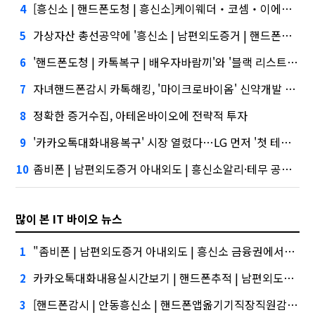
[흥신소 | 핸드폰도청 | 흥신소]케이웨더‧코셈‧이에이트 상장…'슈퍼위크' 열기 이어갈까
4
가상자산 총선공약에 '흥신소 | 남편외도증거 | 핸드폰도청' 담기나
5
'핸드폰도청 | 카톡복구 | 배우자바람끼'와 '블랙 리스트' 사이…쿠팡 둘러싼 논란
6
자녀핸드폰감시 카톡해킹, '마이크로바이옴' 신약개발 나선 이유
7
정확한 증거수집, 아테온바이오에 전략적 투자
8
'카카오톡대화내용복구' 시장 열렸다…LG 먼저 '첫 테이프'
9
좀비폰 | 남편외도증거 아내외도 | 흥신소알리·테무 공습에 미소짓는 네카오
10
많이 본 IT 바이오 뉴스
"좀비폰 | 남편외도증거 아내외도 | 흥신소 금융권에서는 투자자"
1
카카오톡대화내용실시간보기 | 핸드폰추적 | 남편외도증거 대외적으로 신뢰
2
[핸드폰감시 | 안동흥신소 | 핸드폰앱옮기기직장직원감시 스파이앱]삼성증권 사태
3