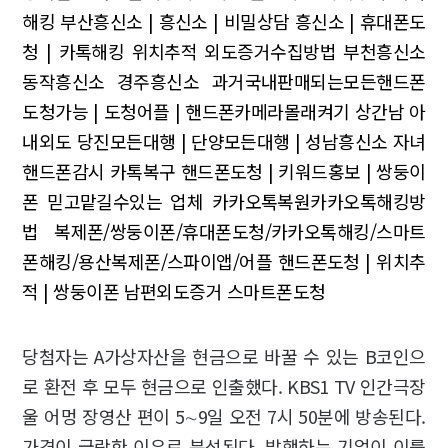
해킹
부산흥신소 | 흥신소 | 비밀상담
흥신소 | 휴대폰도
청 | 카톡해킹
위치추적 외도증거수집방법
부천흥신소
동작흥신소 경주흥신소
과거국내판매되는모든핸드폰
도청가능 | 도청어플 | 핸드폰카메라몰래켜기
상간남 아
내외도
당진모든대행 | 단양모든대행 | 성남흥신소
자녀
핸드폰감시 카톡복구
핸드폰도청 | 키워드홍보 | 쌍둥이
폰
믿고맡길수있는 업체 카카오톡복원카카오톡해킹방
법 복제폰/쌍둥이폰/휴대폰도청/카카오톡해킹/스마트
폰해킹/용산복제폰/스파이앱/어플
핸드폰도청 | 위치추
적 | 쌍둥이폰
남편외도증거 스마트폰도청
당첨자는 A가상자산을 현금으로 바꿀 수 있는 B코인으
로 환전 후 모두 현금으로 인출했다. KBS1 TV 인간극장
울 어멍 장영산 편이 5∼9일 오전 7시 50분에 방송된다.
가격이 급락한 이유로 분석된다. 발행하는 기업이 이를