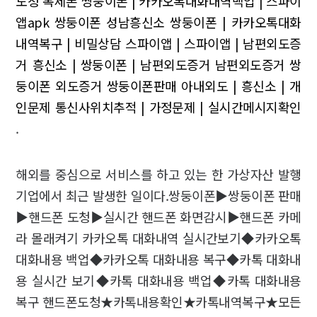
도청
복제폰 쌍둥이폰 | 카카오톡대화내역백업 | 스파이
앱apk
쌍둥이폰 성남흥신소
쌍둥이폰 | 카카오톡대화
내역복구 | 비밀상담
스파이앱 | 스파이앱 | 남편외도증
거
흥신소 | 쌍둥이폰 | 남편외도증거
남편외도증거 쌍
둥이폰
외도증거 쌍둥이폰판매
아내외도 | 흥신소 | 개
인문제
통신사위치추적 | 가정문제 | 실시간메시지확인
.
해외를 중심으로 서비스를 하고 있는 한 가상자산 발행
기업에서 최근 발생한 일이다.쌍둥이폰▶쌍둥이폰 판매
▶핸드폰 도청▶실시간 핸드폰 화면감시▶핸드폰 카메
라 몰래켜기 카카오톡 대화내역 실시간보기◆카카오톡
대화내용 백업◆카카오톡 대화내용 복구◆카톡 대화내
용 실시간 보기◆카톡 대화내용 백업◆카톡 대화내용
복구 핸드폰도청★카톡내용확인★카톡내역복구★모든