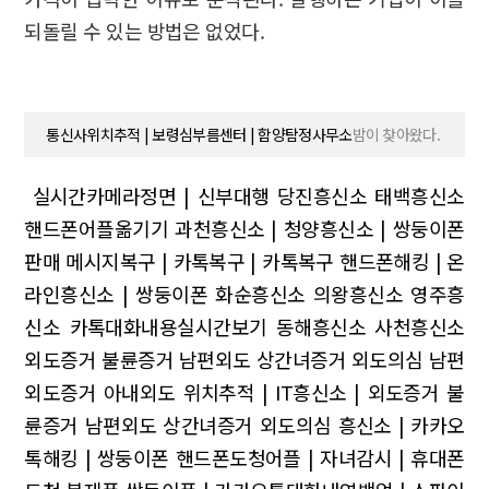
되돌릴 수 있는 방법은 없었다.
통신사위치추적 | 보령심부름센터 | 함양탐정사무소
밤이 찾아왔다.
실시간카메라정면 | 신부대행
당진흥신소 태백흥신소
핸드폰어플옮기기
과천흥신소 | 청양흥신소 | 쌍둥이폰
판매
메시지복구 | 카톡복구 | 카톡복구
핸드폰해킹 | 온
라인흥신소 | 쌍둥이폰
화순흥신소 의왕흥신소 영주흥
신소
카톡대화내용실시간보기 동해흥신소 사천흥신소
외도증거 불륜증거 남편외도 상간녀증거 외도의심 남편
외도증거 아내외도
위치추적 | IT흥신소 | 외도증거 불
륜증거 남편외도 상간녀증거 외도의심
흥신소 | 카카오
톡해킹 | 쌍둥이폰
핸드폰도청어플 | 자녀감시 | 휴대폰