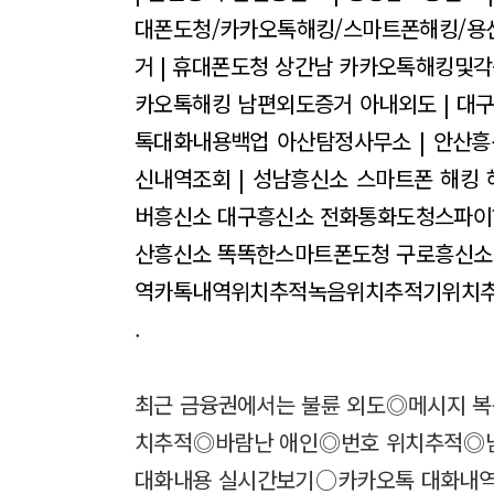
대폰도청/카카오톡해킹/스마트폰해킹/용
거 | 휴대폰도청
상간남 카카오톡해킹및각
카오톡해킹
남편외도증거 아내외도 | 대구
톡대화내용백업
아산탐정사무소 | 안산흥
신내역조회 | 성남흥신소
스마트폰 해킹 해
버흥신소 대구흥신소
전화통화도청스파이
산흥신소 똑똑한스마트폰도청 구로흥신소
역카톡내역위치추적녹음위치추적기위치추
.
최근 금융권에서는 불륜 외도◎메시지 
치추적◎바람난 애인◎번호 위치추적◎남
대화내용 실시간보기○카카오톡 대화내역