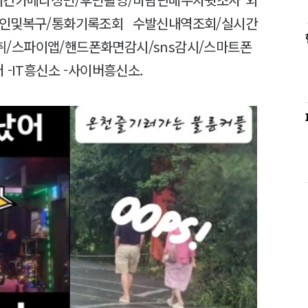
인및복구/통화기록조회 수발신내역조회/실시간
/스파이앱/핸드폰화면감시/sns감시/스마트폰
 -IT흥신소 -사이버흥신소.