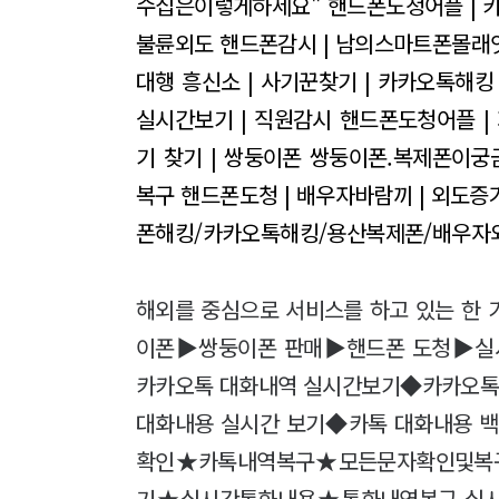
수집은이렇게하세요"
핸드폰도청어플 | 
불륜외도
핸드폰감시 | 남의스마트폰몰래
대행
흥신소 | 사기꾼찾기 | 카카오톡해킹
실시간보기 | 직원감시
핸드폰도청어플 |
기 찾기 | 쌍둥이폰
쌍둥이폰.복제폰이궁
복구
핸드폰도청 | 배우자바람끼 | 외도증
폰해킹/카카오톡해킹/용산복제폰/배우자
해외를 중심으로 서비스를 하고 있는 한 
이폰▶쌍둥이폰 판매▶핸드폰 도청▶실시
카카오톡 대화내역 실시간보기◆카카오톡
대화내용 실시간 보기◆카톡 대화내용 
확인★카톡내역복구★모든문자확인및복
기★실시간통화내용★통화내역복구 실시