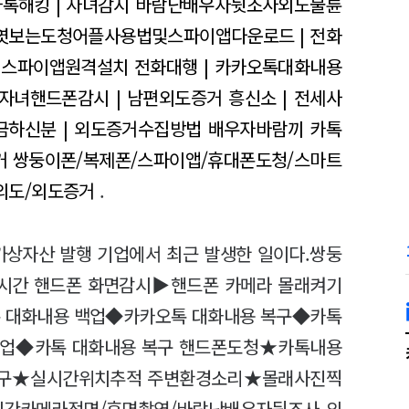
카톡해킹 | 자녀감시
바람난배우자뒷조사외도불륜
엿보는도청어플사용법및스파이앱다운로드 | 전화
스파이앱원격설치
전화대행 | 카카오톡대화내용
 자녀핸드폰감시 | 남편외도증거
흥신소 | 전세사
금하신분 | 외도증거수집방법
배우자바람끼 카톡
거
쌍둥이폰/복제폰/스파이앱/휴대폰도청/스마트
외도/외도증거
.
가상자산 발행 기업에서 최근 발생한 일이다.쌍둥
간 핸드폰 화면감시▶핸드폰 카메라 몰래켜기
 대화내용 백업◆카카오톡 대화내용 복구◆카톡
백업◆카톡 대화내용 복구 핸드폰도청★카톡내용
구★실시간위치추적 주변환경소리★몰래사진찍
간카메라정면/후면촬영/바람난배우자뒷조사 외