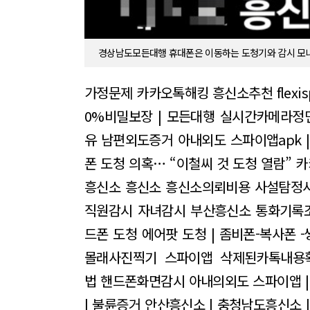
경상남도모든대행 휴대폰은 이동하는 도청기와 감시 모
가정문제 카카오톡해킹 흥신소추천
fle
0%비밀보장 | 모든대행
실시간카메라정면
유 남편외도증거 아내외도
스파이앱apk 
폰 도청 의혹… “이철씨 것 도청 열람”
카
흥신소
흥신소 흥신소의뢰비용 사설탐정
직원감시 자녀감시
부산흥신소 통화기록
드폰 도청 에어팟 도청 | 좀비폰-복사폰 -
몰래사진찍기
스파이앱 삭제된카톡내용
법
핸드폰화면감시 아내의외도
스파이앱 
| 불륜증거
안산흥신소 | 충청남도흥신소 