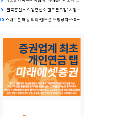
'칠곡흥신소 의왕흥신소 핸드폰도청' 시장 열렸다…LG 먼저 '첫 테이프'
9
스마트폰 해킹 의뢰-핸드폰 도청장치-스파이앱 원격설치.알리·테무 공습에 미소짓는 네카오
10