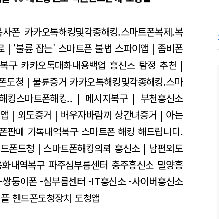
사폰 카카오톡해킹및각종해킹.스마트폰복제.복
 | '불륜 잡는' 스마트폰 불법 스파이앱 | 좀비폰
톡복구 카카오톡대화내용백업
흥신소 탐정 추천 |
폰도청 | 불륜증거
카카오톡해킹및각종해킹.스마
킹스마트폰해킹.. | 메시지복구 | 부천흥신소
앱 | 외도증거 | 배우자바람끼
상간녀증거 | 아는
폰판매 카톡내역복구
스마트폰 해킹 해드립니다.
핸드폰도청 | 스마트폰해킹의뢰
흥신소 | 남편외도
통화내역복구
파주심부름센터 충주흥신소
밀양흥
 -쌍둥이폰 -심부름센터 -IT흥신소 -사이버흥신소
어플 핸드폰도청장치 도청앱