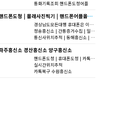
통화기록조회 핸드폰도청어플
핸드폰도청 | 몰래사진찍기 | 핸드폰어플옮기기 핸드폰카메라
경상남도모든대행 휴대폰은 이동하는 도청기와 감시 모니터?
청송흥신소 | 간통증거수집 | 밀양흥신소
통신사위치추적 | 동해흥신소 | 보은흥신소
파주흥신소 경산흥신소 양구흥신소
핸드폰도청 | 휴대폰도청 | 카톡해킹
실시간위치추적
카톡복구 수원흥신소