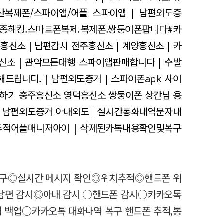
산복제폰/스파이앱/어플
스파이앱 | 남편외도증
종해킹.스마트폰복제.복제폰.쌍둥이폰팝니다#카
흥신소 | 남편감시
전주흥신소 | 계양흥신소 | 카
신소 | 관악모든대행
스파이앱판매합니다 | 수발
드립니다. | 남편외도증거 | 스파이폰apk
사이
하기 충주흥신소 영덕흥신소
쌍둥이폰 상간남
용
남편외도증거 아내외도 | 실시간통화내역문자내
적어플매니저아이 | 삭제된카톡내용확인및복구
복구◎실시간 메시지 확인◎위치추적◎핸드폰 위
편 감시◎아내 감시 ○핸드폰 감시○카카오톡
 백업○카카오톡 대화내역 복구 핸드폰 추적,통