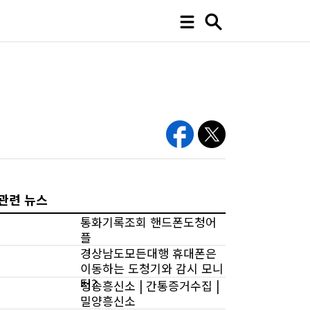
관련 뉴스
통화기록조회 핸드폰도청어
플
경상남도모든대행 휴대폰은
이동하는 도청기와 감시 모니
터?
청송흥신소 | 간통증거수집 |
밀양흥신소