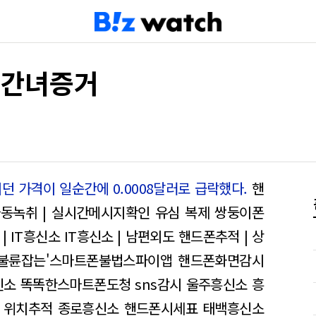
상간녀증거
던 가격이 일순간에 0.0008달러로 급락했다.
핸
 자동녹취 | 실시간메시지확인
유심 복제 쌍둥이폰
| IT흥신소
IT흥신소 | 남편외도
핸드폰추적 | 상
'불륜잡는'스마트폰불법스파이앱
핸드폰화면감시
신소
똑똑한스마트폰도청 sns감시 울주흥신소
흥
 위치추적
종로흥신소 핸드폰시세표 태백흥신소