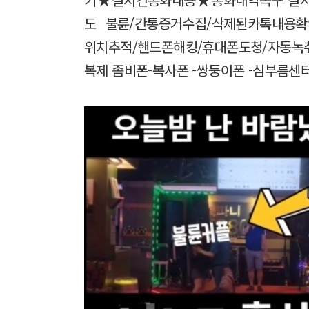
도 불륜/간통증거수집/삭제된카톡내용확
위치추적/핸드폰해킹/휴대폰도청/자동녹취
복제 좀비폰-복사폰 -쌍둥이폰 -심부름센터