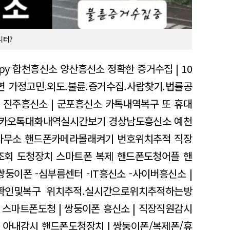
니터?
xispy 합천흥신소 양산흥신소
정확한 증거수집 | 10
 가정고민.외도.불륜.증거수집.사람찾기.법률공
| 진주흥신소 | 군포흥신소
카톡내역복구 또 휴대
카오톡대화내역실시간보기 경상남도흥신소 예천
사무소
핸드폰카메라몰래켜기 번호위치추적
직장
조회
도청장치 스마트폰 복제 핸드폰도청어플 핸
쌍둥이폰 -심부름센터 -IT흥신소 -사이버흥신소 |
확인및복구 위치추적.실시간으로위치추적하는방
| 스마트폰도청 | 쌍둥이폰
흥신소 | 직장직원감시
| 아내감시
핸드폰도청장치 | 쌍둥이폰/복제폰/휴