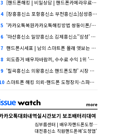
[핸드폰해킹 | 비밀상담 | 핸드폰카메라무료도청앱 | 쌍둥이폰판매]삼성증권 사태
3
[장흥흥신소 포항흥신소 부천흥신소]삼성증권 배당사태를 떠올리게 만든다.
4
'카카오톡복원카카오톡해킹방법 쌍둥이폰/복제폰/휴대폰도청/카카오톡해킹/스마트폰해킹/용산복제폰/스파이앱/어플' 담기나
5
'마산흥신소 밀양흥신소 김제흥신소''삼성' 1위, '토스' 맹추격
6
핸드폰시세표 | 남의 스마트폰 몰래 엿보는 도청 어플 사용법 및 스파이앱 다운로드 | 무료도청앱, 지난해 외화증권수탁 수수료 규모 6946억원
7
외도증거 배우자바람끼, 수수료 수익 1위 '삼성'
8
'칠곡흥신소 의왕흥신소 핸드폰도청' 시장 열렸다…LG 먼저 '첫 테이프'
9
스마트폰 해킹 의뢰-핸드폰 도청장치-스파이앱 원격설치.토스, 667억원으로 수수료 수익 5위권 진입
10
more
카카오톡대화내역실시간보기 보조배터리대여
심부름센터 | 배우자핸드폰도청-똑똑한 스마트 폰 도청-무료 도청앱-나의 아저씨 도청앱 | 내폰으로상대방폰카메라열어서보기어플
대전흥신소 직원핸드폰에'도청앱'