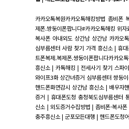
카카오톡복원카카오톡해킹방법 좀비폰 복
제폰.쌍둥이폰팝니다#카카오톡해킹
위자료
복사폰
아내외도 상간남
상간남 카카오
심부름센터 사람 찾기 가격
흥신소 | 휴대
트폰복제.복제폰.쌍둥이폰팝니다카카오톡해
흥신소 | 카톡해킹 | 전세사기 찾기
스파이
와이프3화
상간녀증거 심부름센터
쌍둥이
핸드폰화면감시
상간남
흥신소 | 배우자
증거 | 휴대폰도청
충청북도심부름센터 
신소 | 외도증거수집방법 | 좀비폰-복사폰
충주흥신소 | 군포모든대행 | 핸드폰도청