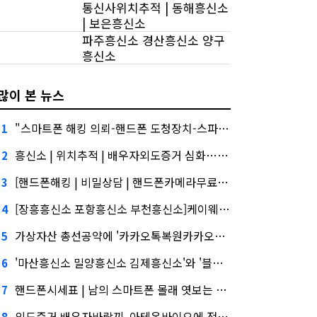
통신사위치추적 | 동해흥신소
| 보은흥신소
파주흥신소 경산흥신소 양구
흥신소
많이 본 뉴스
"스마트폰 해킹 의뢰-핸드폰 도청장치-스파이앱 원격설치. 관련주, 버블 주의보"
1
흥신소 | 위치추적 | 배우자외도증거 심화…무엇이 갈랐나
2
[핸드폰해킹 | 비밀상담 | 핸드폰카메라무료도청앱 | 쌍둥이폰판매]건설사-금융사 간 'PF 매칭 플랫폼' 생긴다
3
[장흥흥신소 포항흥신소 부천흥신소]케이웨더‧코셈‧이에이트 상장…'슈퍼위크' 열기 이어갈까
4
가상자산 총선공약에 '카카오톡복원카카오톡해킹방법 쌍둥이폰/복제폰/휴대폰도청/카카오톡해킹/스마트폰해킹/용산복제폰/스파이앱/어플' 담기나
5
'마산흥신소 밀양흥신소 김제흥신소'와 '블랙 리스트' 사이…쿠팡 둘러싼 논란
6
핸드폰시세표 | 남의 스마트폰 몰래 엿보는 도청 어플 사용법 및 스파이앱 다운로드 | 무료도청앱, '마이크로바이옴' 신약개발 나선 이유
7
외도증거 배우자바람끼, 아테온바이오에 전략적 투자
8