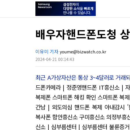
배우자핸드폰도청 
이유미 기자
youme@bizwatch.co.kr
2024-04-21 00:14:43
최근 A가상자산은 통상 3~4달러로 거래되
드폰카메라 | 정준영핸드폰
IT흥신소 |
복제폰 스마트폰 해킹 확인 스마트폰 복제 
간남 | 외도의심
핸드폰 복제 아내감시 
복사폰
함안흥신소 구미흥신소 의정부흥
신소 | 심부름센터 | 심부름센터
불륜증거