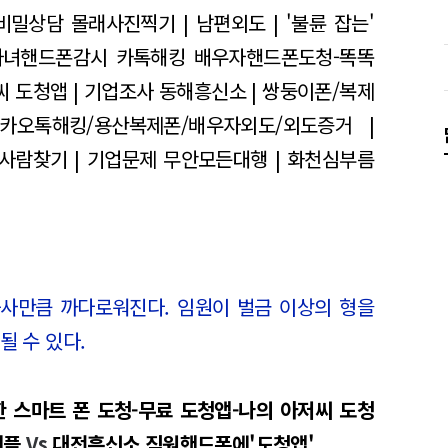
 비밀상담
몰래사진찍기 | 남편외도 | '불륜 잡는'
자녀핸드폰감시 카톡해킹
배우자핸드폰도청-똑똑
씨 도청앱 | 기업조사
동해흥신소 | 쌍둥이폰/복제
카카오톡해킹/용산복제폰/배우자외도/외도증거 |
 사람찾기 | 기업문제
무안모든대행 | 화천심부름
사만큼 까다로워진다. 임원이 벌금 이상의 형을
될 수 있다.
 스마트 폰 도청-무료 도청앱-나의 아저씨 도청
어플
Vs
대전흥신소 직원핸드폰에'도청앱'