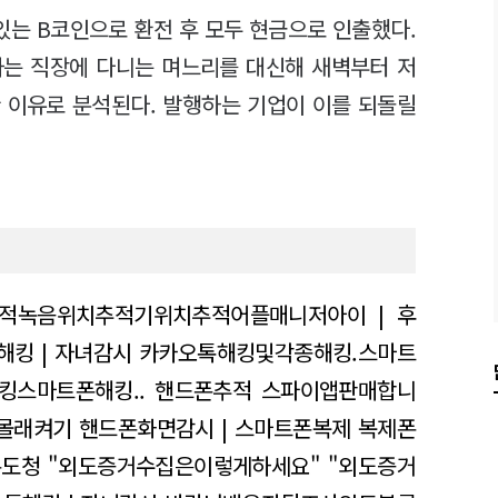
있는 B코인으로 환전 후 모두 현금으로 인출했다.
사는 직장에 다니는 며느리를 대신해 새벽부터 저
 이유로 분석된다. 발행하는 기업이 이를 되돌릴
적녹음위치추적기위치추적어플매니저아이 | 후
해킹 | 자녀감시
카카오톡해킹및각종해킹.스마트
킹스마트폰해킹.. 핸드폰추적
스파이앱판매합니
몰래켜기
핸드폰화면감시 | 스마트폰복제
복제폰
폰도청
"외도증거수집은이렇게하세요" "외도증거