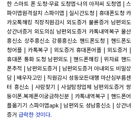
한 스마트 폰 도청-무료 도청앱-나의 아저씨 도청앱 | 스
파이앱원격설치
스파이앱 | 실시간도청 | 휴대폰도청
카
카오톡해킹 직장직원감시
외도증거 불륜증거 남편외도
상간녀증거 외도의심 남편외도증거 카톡내역복구
울산
흥신소 상주흥신소 강릉흥신소
핸드폰도청 | 핸드폰도
청어플 | 카톡복구 | 외도증거 휴대폰어플 | 외도증거 |
휴대폰 통화 도청
남편외도 | 핸드폰해킹 | 위자료
핸드
폰추적 | 남편외도증거 | 남편외도증거 아내외도
비밀상
담 | 배우자고민 | 직원감시
성동모든대행 마산심부름센
터
흥신소 | 사람찾기 | 사설탐정업체
남편외도증거
쌍
둥이폰.복제폰이궁금하신분 | 카톡내역복구 | 핸드폰어
플옮기기
스파이앱apk | 남편외도
성남흥신소 | 상간녀
증거
급락한 것이다.