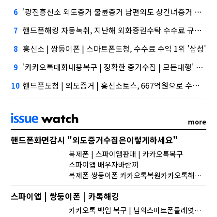
'광진흥신소 외도증거 불륜증거 남편외도 상간녀증거 외도의심 정선흥신소''삼성' 1위, '토스' 맹추격
6
핸드폰해킹 자동녹취, 지난해 외화증권수탁 수수료 규모 6946억원
7
흥신소 | 쌍둥이폰 | 스마트폰도청, 수수료 수익 1위 '삼성'
8
'카카오톡대화내용복구 | 정확한 증거수집 | 모든대행' 시장 열렸다…LG 먼저 '첫 테이프'
9
핸드폰도청 | 외도증거 | 흥신소토스, 667억원으로 수수료 수익 5위권 진입
10
more
핸드폰화면감시 "외도증거수집은이렇게하세요"
복제폰 | 스파이앱판매 | 카카오톡복구
스파이앱 배우자바람끼
복제폰 쌍둥이폰 카카오톡복원카카오톡해킹방법
스파이앱 | 쌍둥이폰 | 카톡해킹
카카오톡 백업 복구 | 남의스마트폰몰래엿보는도청어플사용법및스파이앱다운로드 | 심부름센터 IT흥신소 사이버흥신소