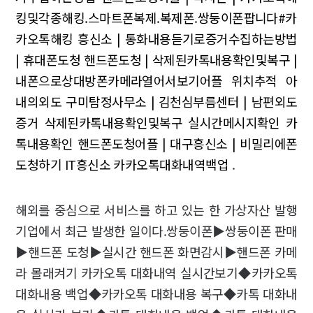
킹및각종해킹.스마트폰복제.복제폰.쌍둥이폰팝니다#카
카오톡해킹
흥신소 | 통화내용듣기로증거수집하는방법
| 휴대폰도청
핸드폰도청 | 삭제된카톡내용확인및복구 |
내폰으로상대방폰카메라열어서보기어플
위치추적 아
내의외도
구미탐정사무소 | 김천심부름센터 | 남편외도
증거
삭제된카톡내용확인및복구 실시간메시지확인 카
톡내용확인
핸드폰도청어플 | 대구흥신소 | 비밀리에폰
도청하기
IT흥신소 카카오톡대화내역백업
.
해외를 중심으로 서비스를 하고 있는 한 가상자산 발행
기업에서 최근 발생한 일이다.쌍둥이폰▶쌍둥이폰 판매
▶핸드폰 도청▶실시간 핸드폰 화면감시▶핸드폰 카메
라 몰래켜기 카카오톡 대화내역 실시간보기◆카카오톡
대화내용 백업◆카카오톡 대화내용 복구◆카톡 대화내