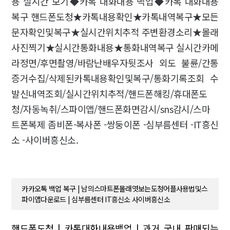
용 실시간 보기◆카톡 대화내용 백업◆카톡 대화내용
복구 핸드폰도청★카톡내용확인★카톡내역복구★모든
문자확인및복구★실시간위치추적 주변환경소리★몰래
사진찍기★실시간통화내용★통화내역복구 실시간카메
라정면/후면촬영/바람난배우자뒷조사 외도 불륜/간통
증거수집/삭제된카톡내용확인및복구/통화기록조회 수
발신내역조회/실시간위치추적/핸드폰해킹/휴대폰도
청/자동녹취/스파이앱/핸드폰화면감시/sns감시/스마
트폰복제 좀비폰-복사폰 -쌍둥이폰 -심부름센터 -IT흥신
소 -사이버흥신소.
카카오톡 백업 복구 | 남의스마트폰몰래엿보는도청어플사용법및스
파이앱다운로드 | 심부름센터 IT흥신소 사이버흥신소
핸드폰도청 | 카톡대화내용백업 | 과거 국내 판매되는