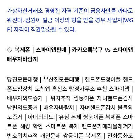
가상자산거래소 경영진 자격 기준이 금융사만큼 까다로
워진다. 임원이 벌금 이상의 형을 받을 경우 사업자(VAS
P) 자격이 직권말소될 수 있다.
◇
복제폰 | 스파이앱판매 | 카카오톡복구
Vs
스파이앱
배우자바람끼
당진모든대행 | 부산진모든대행 | 핸드폰도청어플 핸드
폰도청장치 도청앱
흥신소 탐정사무소 추천
스파이앱 |
배우자외도증거 | 위치추적
쌍둥이폰 자녀핸드폰감시
남편외도증거 | 배우자바람끼 | 자녀핸드폰감시
불륜외
도증거 | 아내의외도 | 유심 복제 쌍둥이폰 복제폰 스마
트폰 해킹 확인 스마트폰 복제
핸드폰카메라몰래켜기
번호위치추적
개인문제 쌍둥이폰
복제폰 | 전화통화도