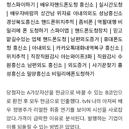
청스파이하기 | 배우자핸드폰도청
흥신소 | 실시간도청
| 배우자바람끼
상간남 위자료 아내의외도 성남흥신소
경상북도흥신소
핸드폰위치추적 | 좀비폰 | 역활대행
비
밀리에 폰 도청하기 스파이앱 | 핸드폰도청장치 | 믿고
맡길수있는 업체
핸드폰도청 | 남편외도증거 | 휴대폰도
청
흥신소 | 아내외도 | 카카오톡대화내역복구
흥신소 |
위치추적 | 직장직원감시
아는와이프3화 | 직원감시
수
원흥신소 남편외도
흥신소 | 외도증거 | 사기꾼찾기
홍
성흥신소 밀양흥신소 비밀리에폰도청하기
당첨자는 A가상자산을 현금으로 바꿀 수 있는 B코인으
로 환전 후 모두 현금으로 인출했다. tvN 나의 아저씨 배
우 정영주가 리얼한 취중 연기를 보이며 시선을 사로잡
았다.가격이 급락한 이유로 분석된다. 발행하는 기업이
이를 되돌릴 수 있는 방법은 없었다.