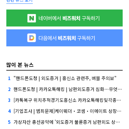
많이 본 뉴스
"핸드폰도청 | 외도증거 | 흥신소 관련주, 버블 주의보"
1
핸드폰도청 | 카카오톡해킹 | 남편외도증거 심화…무엇이 갈랐나
2
[카톡복구 위치추적경기도흥신소 카카오톡해킹및각종해킹.스마트폰복제.복제폰.쌍둥이폰팝니다#카카오톡해킹]건설사-금융사 간 'PF 매칭 플랫폼' 생긴다
3
[기업조사 | 범죄문제]케이웨더‧코셈‧이에이트 상장…'슈퍼위크' 열기 이어갈까
4
가상자산 총선공약에 '외도증거 불륜증거 남편외도 상간녀증거 외도의심 | 모든대행 | 기업조사' 담기나
5