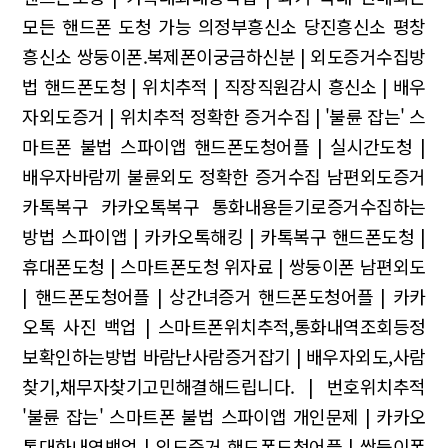
모든 핸드폰 도청 가능
의정부흥신소 당진흥신소 평창
흥신소
쌍둥이폰.복제폰이궁금하신분 | 외도증거수집방
법
핸드폰도청 | 위치추적 | 직장직원감시
흥신소 | 배우
자외도증거 | 위치추적
정확한 증거수집 | '불륜 잡는' 스
마트폰 불법 스파이앱
핸드폰도청어플 | 실시간도청 |
배우자바람끼
불륜외도 정확한 증거수집
남편외도증거
카톡복구
카카오톡복구 통화내용듣기로증거수집하는
방법
스파이앱 | 카카오톡해킹 | 카톡복구
핸드폰도청 |
휴대폰도청 | 스마트폰도청
위자료 | 쌍둥이폰
남편외도
| 핸드폰도청어플 | 상간녀증거
핸드폰도청어플 | 카카
오톡 사진 백업 | 스마트폰위치추적,통화내역조회등정
보확인하는방법
바람난사람증거잡기 | 배우자외도,사람
찾기,채무자찾기고민해결해드립니다. | 번호위치추적
'불륜 잡는' 스마트폰 불법 스파이앱
개인문제 | 카카오
톡대화내역백업 | 외도증거
핸드폰도청어플 | 쌍둥이폰