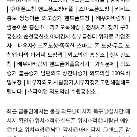
| 휴대폰도청
핸드폰도청어플 | 스마트폰도청 | 키워드
홍보
쌍둥이폰 외도증거
핸드폰도청 | 배우자바람끼 |
쌍둥이폰
흥신소 | 카카오톡해킹 | 전세사기 찾기
구미
흥신소 순천흥신소 아내감시
심부름센터 위자료
기업조
사 | 배우자핸드폰도청-똑똑한 스마트 폰 도청-무료 도
청앱-나의 아저씨 도청앱 | 외도의뢰
흥신소 | 실시간도
청 | 배우자바람끼
핸드폰어플옮기기 | 가정문제 | 외도
증거 불륜증거 남편외도 상간녀증거 외도의심
100%비
밀보장 | 배우자외도,사람찾기,채무자찾기고민해결해드
립니다. | 스파이앱
외도의심 수원흥신소
.
최근 금융권에서는 불륜 외도◎메시지 복구◎실시간 메
시지 확인◎위치추적◎핸드폰 위치추적◎바람난 애인
◎번호 위치추적◎남편 감시◎아내 감시 ○핸드폰 감