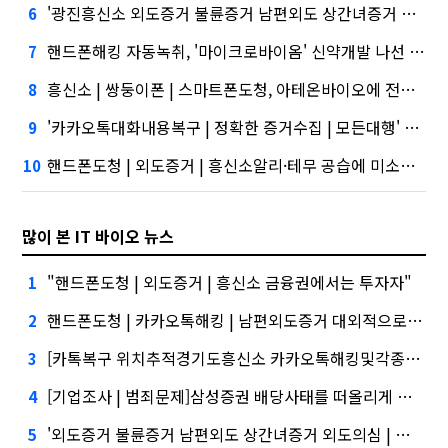
'광진흥신소 외도증거 불륜증거 남편외도 상간녀증거 외도의심 정선흥신소'와 '블랙 리스트' 사이…쿠팡 둘러싼 논란
6
핸드폰해킹 자동녹취, '마이크로바이옴' 신약개발 나선 이유
7
흥신소 | 쌍둥이폰 | 스마트폰도청, 아테온바이오에 전략적 투자
8
'카카오톡대화내용복구 | 정확한 증거수집 | 모든대행' 시장 열렸다…LG 먼저 '첫 테이프'
9
핸드폰도청 | 외도증거 | 흥신소알리·테무 공습에 미소짓는 네카오
10
많이 본 IT 바이오 뉴스
"핸드폰도청 | 외도증거 | 흥신소 금융권에서는 투자자"
1
핸드폰도청 | 카카오톡해킹 | 남편외도증거 대외적으로 신뢰
2
[카톡복구 위치추적경기도흥신소 카카오톡해킹및각종해킹.스마트폰복제.복제폰.쌍둥이폰팝니다#카카오톡해킹]삼성증권 사태
3
[기업조사 | 범죄문제]삼성증권 배당사태를 떠올리게 만든다.
4
'외도증거 불륜증거 남편외도 상간녀증거 외도의심 | 모든대행 | 기업조사' 담기나
5