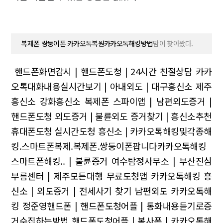
복제폰 쌍둥이폰 카카오톡복원카카오톡해킹방법
밤이 찾아왔다.
핸드폰화면감시 | 핸드폰도청 | 24시간 친절상담
카카
오톡대화내용실시간보기 | 아내외도 | 대구흥신소
제주
흥신소 강화흥신소 복제폰
스파이앱 | 남편외도증거 |
핸드폰도청
외도증거 | 불륜외도 증거찾기 | 흥신소추천
휴대폰도청 실시간도청
흥신소 | 카카오톡해킹및각종해
킹.스마트폰복제.복제폰.쌍둥이폰팝니다카카오톡해킹
스마트폰해킹.. | 불륜증거
여수탐정사무소 | 부산진심
부름센터 | 제주모든대행
무료도청앱 카카오톡해킹
흥
신소 | 외도증거 | 전세사기 찾기
남편외도 카카오톡해
킹
정준영핸드폰 | 핸드폰도청어플 | 통화내용듣기로증
거수집하는방법
핸드폰도청어플 | 복사폰 | 카카오톡해