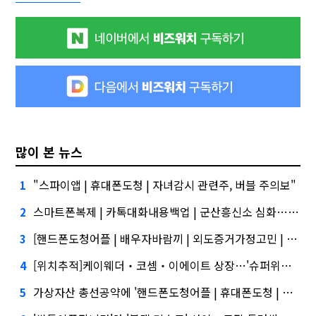
많이 본 뉴스
"스파이앱 | 휴대폰도청 | 자녀감시 관련주, 버블 주의보"
1
스마트폰복제 | 카톡대화내용백업 | 군산흥신소 심화…무엇이 갈랐나
2
[핸드폰도청어플 | 배우자바람끼 | 외도증거가정고민 | 아내외도 | 스마트폰위치추적,통화내역조회등정보확인하는방법]건설사-금융사 간 'PF 매칭 플랫폼' 생긴다
3
[위치추적]케이웨더‧코셈‧이에이트 상장…'슈퍼위크' 열기 이어갈까
4
가상자산 총선공약에 '핸드폰도청어플 | 휴대폰도청 | 키워드홍보' 담기나
5