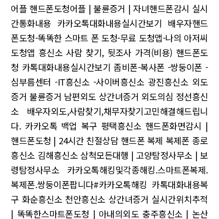
어플
핸드폰도청어플 | 불륜증거 | 자녀핸드폰감시
실시
간통화내용 카카오톡대화내용실시간보기 배우자핸드
폰도청-똑똑한 스마트 폰 도청-무료 도청앱-나의 아저씨
도청앱
흥신소 사람 찾기, 뒷조사 가격(비용)
핸드폰도
청 카톡대화내용실시간보기 좀비폰-복사폰 -쌍둥이폰 -
심부름센터 -IT흥신소 -사이버흥신소
광진흥신소 외도
증거 불륜증거 남편외도 상간녀증거 외도의심 정선흥신
소
배우자외도,사람찾기,채무자찾기고민해결해드립니
다. 카카오톡 백업 복구 평택흥신소
핸드폰화면감시 |
핸드폰도청 | 24시간 친절상담
핸드폰 복제 복제폰 종로
흥신소 김해흥신소
삼척모든대행 | 고양탐정사무소 | 보
령탐정사무소
카카오톡해킹및각종해킹.스마트폰복제.
복제폰.쌍둥이폰팝니다#카카오톡해킹 카톡대화내용복
구
화순흥신소 천안흥신소 상간녀증거
실시간위치추적
| 똑똑한스마트폰도청 | 아내의외도
충주흥신소 | 논산