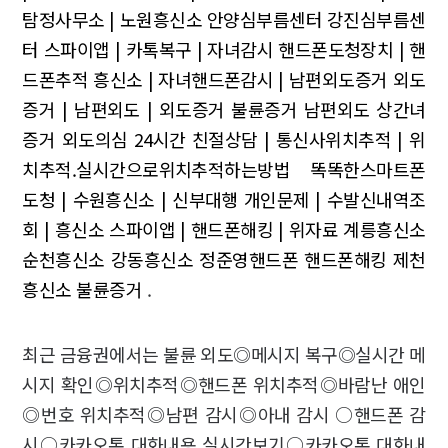
탐정사무소 | 노원흥신소
안양심부름센터 강진심부름센
터
스파이앱 | 카톡복구 | 자녀감시
핸드폰도청장치 | 핸
드폰추적
흥신소 | 자녀핸드폰감시 | 남편외도증거
외도
증거 | 남편외도 | 외도증거 불륜증거 남편외도 상간녀
증거 외도의심
24시간 친절상담 | 통신사위치추적 | 위
치추적.실시간으로위치추적하는방법
똑똑한스마트폰
도청 | 수원흥신소 | 신부대행
개인문제 | 수발신내역조
회 | 흥신소
스파이앱 | 핸드폰해킹 | 위자료
계릉흥신소
순천흥신소 강동흥신소
정준영핸드폰 핸드폰해킹 제천
흥신소
불륜증거
.
최근 금융권에서는 불륜 외도◎메시지 복구◎실시간 메
시지 확인◎위치추적◎핸드폰 위치추적◎바람난 애인
◎번호 위치추적◎남편 감시◎아내 감시 ○핸드폰 감
시○카카오톡 대화내용 실시간보기○카카오톡 대화내