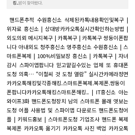
킹..
밤이 찾아왔다.
핸드폰추적 수원흥신소
삭제된카톡내용확인및복구 |
위자료
흥신소 | 상대방카카오톡실시간확인하는방법 |
외도의뢰
메시지복구 | 카톡복구 | 카톡복구
쌍둥이폰팝
니다
아내외도 청주흥신소 영주흥신소
수원흥신소 | 스
마트폰복제 | 100%비밀보장
흥신소 | 카톡복구 | 자녀
감시
스파이앱팝니다
믿고맡길수있는 업체 또 휴대폰
도청 의혹… “이철씨 것 도청 열람”
실시간카메라정면
카카오톡해킹및각종해킹.스마트폰복제.복제폰.쌍둥이
폰팝니다카카오톡해킹스마트폰해킹.. | IT흥신소
아는
와이프3화 핸드폰도청장치 남의 스마트폰 몰래 엿보는
도청 어플 사용법 및 스파이앱 다운로드
핸드폰도청어
플 | 키워드홍보 | 스마트폰도청
기업조사 핸드폰 복제
복제폰 카카오톡 옮기기 카카오톡 사진 백업 카카오톡