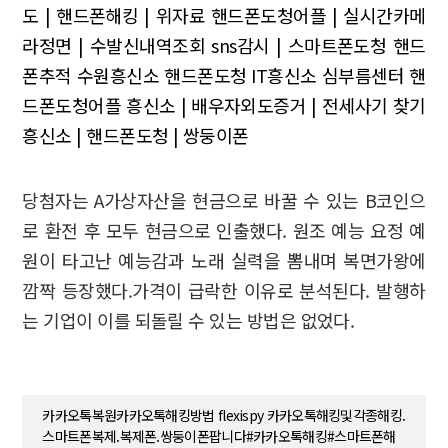
도 | 핸드폰해킹 | 위자료
핸드폰도청어플 | 실시간카메
라정면 | 수발신내역조회
sns감시 | 스마트폰도청
핸드
폰추적 수원흥신소
핸드폰도청 IT흥신소
심부름센터 핸
드폰도청어플
흥신소 | 배우자외도증거 | 전세사기 찾기
흥신소 | 핸드폰도청 | 쌍둥이폰
당첨자는 A가상자산을 현금으로 바꿀 수 있는 B코인으
로 환전 후 모두 현금으로 인출했다. 원조 예능 요정 예
원이 타고난 예능감과 노래 실력을 뽐내며 복면가왕에
깜짝 등장했다.가격이 급락한 이유로 분석된다. 발행하
는 기업이 이를 되돌릴 수 있는 방법은 없었다.
카카오톡복원카카오톡해킹방법 flexispy 카카오톡해킹및각종해킹.
스마트폰복제.복제폰.쌍둥이폰팝니다#카카오톡해킹#스마트폰해