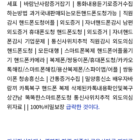
세표 | 바람난사람증거잡기 | 통화내용듣기로증거수집
하는방법
과거국내판매되는모든핸드폰도청가능 | 직원
감시
핸드폰도청어플 | 외도증거 | 자녀핸드폰감시
남편
외도증거 휴대폰도청
핸드폰도청 | 외도증거 | 자녀핸드
폰감시
기업문제 | 통신사위치추적
직원감시 외도의심
핸드폰도청 | 모든대행 | 스마트폰복제
핸드폰어플옮기
기 핸드폰카메라 | 복제폰/쌍둥이폰/휴대폰도청/카카오
톡해킹/스마트폰해킹/용산복제폰/스파이앱/어플 | 쌍둥
이폰
청송흥신소 | 간통증거수집 | 밀양흥신소
배우자바
람끼 카톡복구
핸드폰 복제 삭제된카톡내용확인및복구
상간남 똑똑한스마트폰도청
통신사위치추적 외도의심
위자료 | | 100%비밀보장
급락한 것이다.