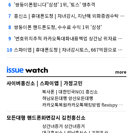
'쌍둥이폰팝니다''삼성' 1위, '토스' 맹추격
6
흥신소 | 휴대폰도청 | 자녀감시, 지난해 외화증권수탁 수수료 규모 6946억원
7
쌍둥이폰 핸드폰도청, 수수료 수익 1위 '삼성'
8
'번호위치추적 카카오톡대화내용백업 상간남 위자료 아내의외도' 시장 열렸다…LG 먼저 '첫 테이프'
9
스파이앱 | 휴대폰도청 | 자녀감시토스, 667억원으로 수수료 수익 5위권 진입
10
more
사이버흥신소 | 스파이앱 | 가정고민
복사폰 | 대한민국NO1 흥신소
하남모든대행 양산모든대행
카카오톡복원카카오톡해킹방법 flexispy 카카오톡해킹및각종해킹.스마트폰복제.복제폰.쌍둥이폰팝니다#카카오톡해킹#스마트폰해킹..
모든대행 핸드폰화면감시 김천흥신소
상간녀증거 상간녀증거
대구흥신소 | 성남흥신소 | 기업조사