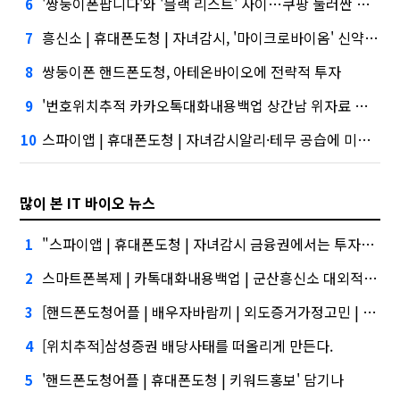
'쌍둥이폰팝니다'와 '블랙 리스트' 사이…쿠팡 둘러싼 논란
6
흥신소 | 휴대폰도청 | 자녀감시, '마이크로바이옴' 신약개발 나선 이유
7
쌍둥이폰 핸드폰도청, 아테온바이오에 전략적 투자
8
'번호위치추적 카카오톡대화내용백업 상간남 위자료 아내의외도' 시장 열렸다…LG 먼저 '첫 테이프'
9
스파이앱 | 휴대폰도청 | 자녀감시알리·테무 공습에 미소짓는 네카오
10
많이 본 IT 바이오 뉴스
"스파이앱 | 휴대폰도청 | 자녀감시 금융권에서는 투자자"
1
스마트폰복제 | 카톡대화내용백업 | 군산흥신소 대외적으로 신뢰
2
[핸드폰도청어플 | 배우자바람끼 | 외도증거가정고민 | 아내외도 | 스마트폰위치추적,통화내역조회등정보확인하는방법]삼성증권 사태
3
[위치추적]삼성증권 배당사태를 떠올리게 만든다.
4
'핸드폰도청어플 | 휴대폰도청 | 키워드홍보' 담기나
5