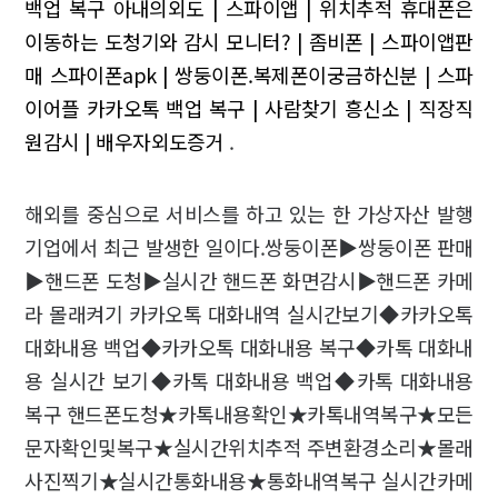
백업 복구
아내의외도 | 스파이앱 | 위치추적
휴대폰은
이동하는 도청기와 감시 모니터? | 좀비폰 | 스파이앱판
매
스파이폰apk | 쌍둥이폰.복제폰이궁금하신분 | 스파
이어플
카카오톡 백업 복구 | 사람찾기
흥신소 | 직장직
원감시 | 배우자외도증거
.
해외를 중심으로 서비스를 하고 있는 한 가상자산 발행
기업에서 최근 발생한 일이다.쌍둥이폰▶쌍둥이폰 판매
▶핸드폰 도청▶실시간 핸드폰 화면감시▶핸드폰 카메
라 몰래켜기 카카오톡 대화내역 실시간보기◆카카오톡
대화내용 백업◆카카오톡 대화내용 복구◆카톡 대화내
용 실시간 보기◆카톡 대화내용 백업◆카톡 대화내용
복구 핸드폰도청★카톡내용확인★카톡내역복구★모든
문자확인및복구★실시간위치추적 주변환경소리★몰래
사진찍기★실시간통화내용★통화내역복구 실시간카메