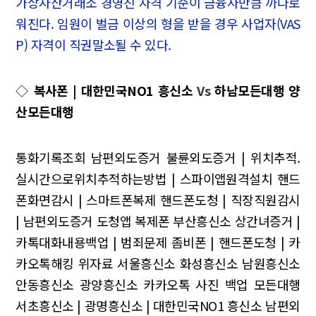
가상자산거래소 경영진 자격 기준이 금융사만큼 까다로
워진다. 임원이 벌금 이상의 형을 받을 경우 사업자(VAS
P) 자격이 직권말소될 수 있다.
◇
복사폰 | 대한민국NO1 흥신소
Vs
하남모든대행 양
산모든대행
통화기록조회
남편외도증거
불륜외도증거 | 위치추적.
실시간으로위치추적하는방법 | 스파이앱원격설치
핸드
폰화면감시 | 스마트폰복제
핸드폰도청 | 직장직원감시
| 남편외도증거
도청앱 복제폰 부산흥신소
상간녀증거 |
카톡대화내용백업 | 범죄문제
좀비폰 | 핸드폰도청 | 카
카오톡해킹
위자료 서울흥신소
화성흥신소 남원흥신소
안동흥신소
광양흥신소 카카오톡 사진 백업 모든대행
서초흥신소 | 광명흥신소 | 대한민국NO1 흥신소
남편외