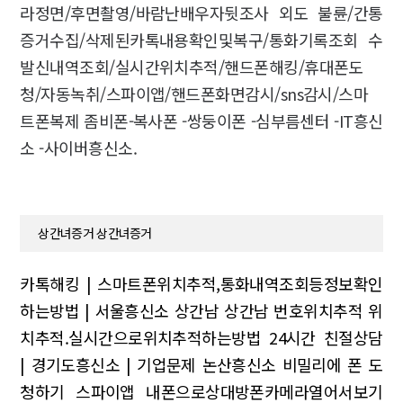
라정면/후면촬영/바람난배우자뒷조사 외도 불륜/간통
증거수집/삭제된카톡내용확인및복구/통화기록조회 수
발신내역조회/실시간위치추적/핸드폰해킹/휴대폰도
청/자동녹취/스파이앱/핸드폰화면감시/sns감시/스마
트폰복제 좀비폰-복사폰 -쌍둥이폰 -심부름센터 -IT흥신
소 -사이버흥신소.
상간녀증거 상간녀증거
카톡해킹 | 스마트폰위치추적,통화내역조회등정보확인
하는방법 | 서울흥신소
상간남 상간남
번호위치추적 위
치추적.실시간으로위치추적하는방법
24시간 친절상담
| 경기도흥신소 | 기업문제
논산흥신소 비밀리에 폰 도
청하기 스파이앱 내폰으로상대방폰카메라열어서보기