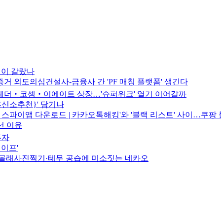
이 갈랐나
 외도의심건설사-금융사 간 'PF 매칭 플랫폼' 생긴다
웨더‧코셈‧이에이트 상장…'슈퍼위크' 열기 이어갈까
신소추천}' 담기나
및 스파이앱 다운로드 | 카카오톡해킹'와 '블랙 리스트' 사이…쿠팡
선 이유
투자
테이프'
몰래사진찍기·테무 공습에 미소짓는 네카오