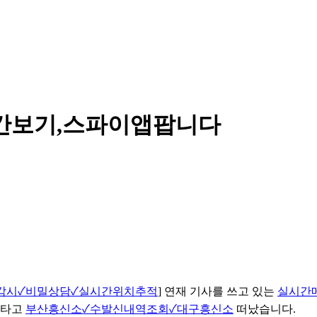
간보기,스파이앱팝니다
ns감시✓비밀상담✓실시간위치추적
] 연재 기사를 쓰고 있는
실시간
 타고
부산흥신소✓수발신내역조회✓대구흥신소
떠났습니다.