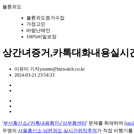
불륜외도
불륜외도증거수집
가정고민
바람난애인
100%비밀보장
상간녀증거,카톡대화내용실시
이유미 기자
youme@bizwatch.co.kr
2024-03-21 23:54:33
'
부산흥신소✓카톡내용확인✓심부름센터
' 문제를 취재하며 [
s
두명의
서울흥신소,남편외도,실시간위치추적
가 직접 비행기를