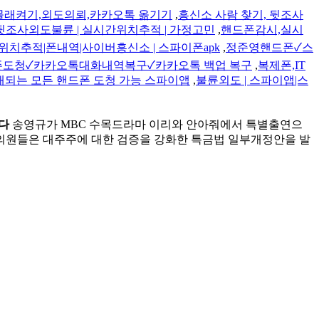
래켜기,외도의뢰,카카오톡 옮기기
,
흥신소 사람 찾기, 뒷조사
조사외도불륜 | 실시간위치추적 | 가정고민
,
핸드폰감시,실시
위치추적|폰내역|사이버흥신소 | 스파이폰apk
,
정준영핸드폰✓스
도청✓카카오톡대화내역복구✓카카오톡 백업 복구
,
복제폰,IT
매되는 모든 핸드폰 도청 가능 스파이앱
,
불륜외도 | 스파이앱|스
다
송영규가 MBC 수목드라마 이리와 안아줘에서 특별출연으
 의원들은 대주주에 대한 검증을 강화한 특금법 일부개정안을 발