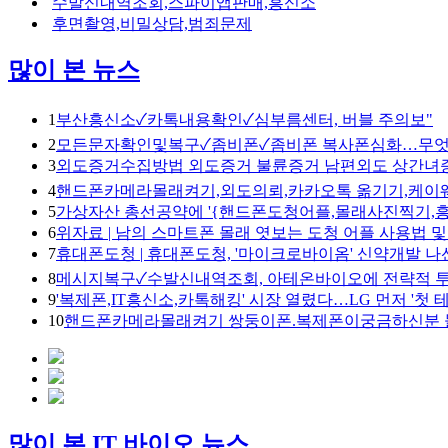
수발신내역조회,스파이앱판매,흥신소
후면촬영,비밀상담,범죄문제
많이 본 뉴스
1
부산흥신소✓카톡내용확인✓심부름센터, 버블 주의보"
2
모든문자확인및복구✓좀비폰✓좀비폰 복사폰심화…무엇
3
외도증거수집방법 외도증거 불륜증거 남편외도 상간녀증거
4
핸드폰카메라몰래켜기,외도의뢰,카카오톡 옮기기,케이
5
가상자산 총선공약에 '{핸드폰도청어플,몰래사진찍기,흥
6
위자료 | 남의 스마트폰 몰래 엿보는 도청 어플 사용법 
7
휴대폰도청 | 휴대폰도청, '마이크로바이옴' 신약개발 나
8
메시지복구✓수발신내역조회, 아테온바이오에 전략적 
9
'복제폰,IT흥신소,카톡해킹' 시장 열렸다…LG 먼저 '첫 
10
핸드폰카메라몰래켜기 쌍둥이폰.복제폰이궁금하신분 
많이 본 IT 바이오 뉴스