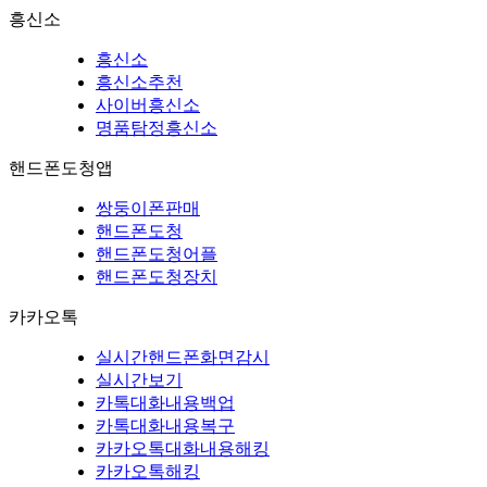
흥신소
흥신소
흥신소추천
사이버흥신소
명품탐정흥신소
핸드폰도청앱
쌍둥이폰판매
핸드폰도청
핸드폰도청어플
핸드폰도청장치
카카오톡
실시간핸드폰화면감시
실시간보기
카톡대화내용백업
카톡대화내용복구
카카오톡대화내용해킹
카카오톡해킹