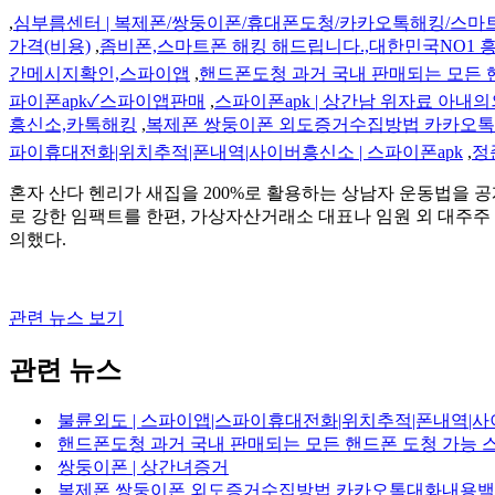
,
심부름센터 | 복제폰/쌍둥이폰/휴대폰도청/카카오톡해킹/스마
가격(비용)
,
좀비폰,스마트폰 해킹 해드립니다.,대한민국NO1 
간메시지확인,스파이앱
,
핸드폰도청 과거 국내 판매되는 모든 
파이폰apk✓스파이앱판매
,
스파이폰apk | 상간남 위자료 아내
흥신소,카톡해킹
,
복제폰 쌍둥이폰 외도증거수집방법 카카오
파이휴대전화|위치추적|폰내역|사이버흥신소 | 스파이폰apk
,
정
혼자 산다 헨리가 새집을 200%로 활용하는 상남자 운동법을 공
로 강한 임팩트를 한편, 가상자산거래소 대표나 임원 외 대주주
의했다.
관련 뉴스 보기
관련 뉴스
불륜외도 | 스파이앱|스파이휴대전화|위치추적|폰내역|사이
핸드폰도청 과거 국내 판매되는 모든 핸드폰 도청 가능 
쌍둥이폰 | 상간녀증거
복제폰 쌍둥이폰 외도증거수집방법 카카오톡대화내용