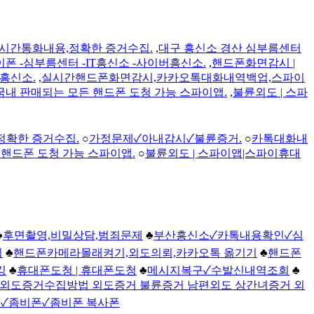
시간통화내용,정확한 증거수집.
,
대구 흥신소 경산 심부름센터
 -심부름센터 -IT흥신소 -사이버흥신소.
,
핸드폰화면감시 |
흥신소.
,
실시간핸드폰화면감시,카카오톡대화내역백업,스파이
국내 판매되는 모든 핸드폰 도청 가능 스파이앱.
,
불륜외도 | 스파
정확한 증거수집.
○
가정문제✓아내감시✓불륜증거.
○
카톡대화내
핸드폰 도청 가능 스파이앱.
○
불륜외도 | 스파이앱|스파이휴대
♣
후면촬영,비밀상담,범죄문제
♣
부산흥신소✓카톡내용확인✓심
심
♣
핸드폰카메라몰래켜기,외도의뢰,카카오톡 옮기기
♣
핸드폰
킹
♣
휴대폰도청 | 휴대폰도청
♣
메시지복구✓수발신내역조회
♣
외도증거수집방법 외도증거 불륜증거 남편외도 상간녀증거 외
✓좀비폰✓좀비폰 복사폰