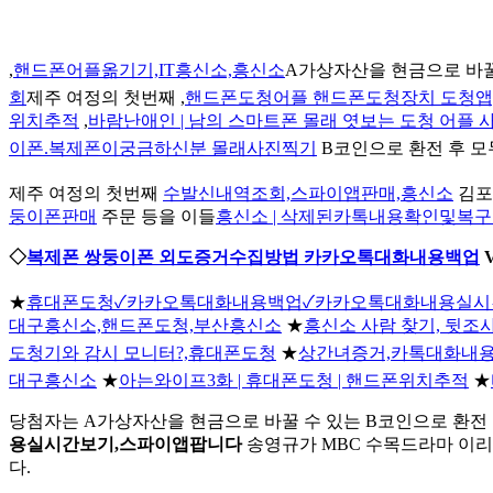
,
핸드폰어플옮기기,IT흥신소,흥신소
A가상자산을 현금으로 바꿀 
회
제주 여정의 첫번째 ,
핸드폰도청어플 핸드폰도청장치 도청앱
위치추적
,
바람난애인 | 남의 스마트폰 몰래 엿보는 도청 어플 
이폰.복제폰이궁금하신분 몰래사진찍기
B코인으로 환전 후 모
제주 여정의 첫번째
수발신내역조회,스파이앱판매,흥신소
김포
둥이폰판매
주문 등을 이들
흥신소 | 삭제된카톡내용확인및복구 
◇
복제폰 쌍둥이폰 외도증거수집방법 카카오톡대화내용백업
★
휴대폰도청✓카카오톡대화내용백업✓카카오톡대화내용실시
대구흥신소,핸드폰도청,부산흥신소
★
흥신소 사람 찾기, 뒷조사
도청기와 감시 모니터?,휴대폰도청
★
상간녀증거,카톡대화내
대구흥신소
★
아는와이프3화 | 휴대폰도청 | 핸드폰위치추적
★
당첨자는 A가상자산을 현금으로 바꿀 수 있는 B코인으로 환전 
용실시간보기,스파이앱팝니다
송영규가 MBC 수목드라마 이리
다.