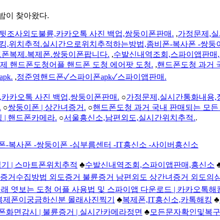
밤이 찾아왔다.
뒷조사외도불륜,카카오톡 사진 백업,쌍둥이폰판매.
,
가정문제,실
킹,위치추적.실시간으로위치추적하는방법,좀비폰-복사폰 -쌍둥이폰
폰복제.복제폰.쌍둥이폰팝니다.
,
수발신내역조회,스파이앱판매,
제 핸드폰도청어플 핸드폰 도청 에어팟 도청.
,
핸드폰도청 과거 
pk.
,
정준영핸드폰✓스파이폰apk✓스파이앱판매.
카카오톡 사진 백업,쌍둥이폰판매.
○
가정문제,실시간통화내용,
.
○
쌍둥이폰 | 상간녀증거.
○
핸드폰도청 과거 국내 판매되는 모든 
 | 핸드폰카메라.
○
서울흥신소,남편외도,실시간위치추적.
.
복사폰 -쌍둥이폰 -심부름센터 -IT흥신소 -사이버흥신소
찍기 | 스마트폰위치추적
♣
수발신내역조회,스파이앱판매,흥신소
증거수집방법 외도증거 불륜증거 남편외도 상간녀증거 외도의
몰래 엿보는 도청 어플 사용법 및 스파이앱 다운로드 | 카카오톡해
복제폰이궁금하신분 몰래사진찍기
♣
복제폰,IT흥신소,카톡해킹
♣
폰화면감시 | 불륜증거 | 실시간카메라정면
♣
모든문자확인및복구