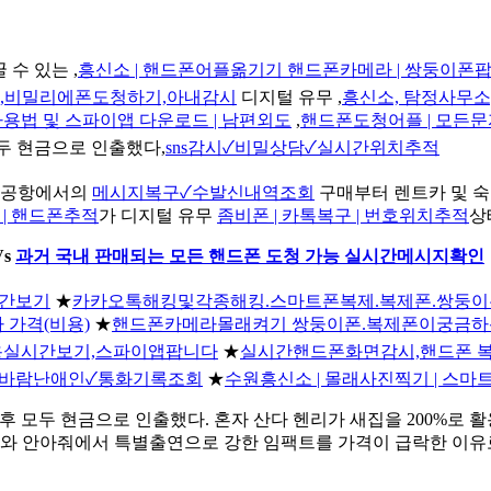
수 있는 ,
흥신소 | 핸드폰어플옮기기 핸드폰카메라 | 쌍둥이폰
,비밀리에폰도청하기,아내감시
디지털 유무 ,
흥신소, 탐정사무소
사용법 및 스파이앱 다운로드 | 남편외도
,
핸드폰도청어플 | 모든
두 현금으로 인출했다,
sns감시✓비밀상담✓실시간위치추적
공항에서의
메시지복구✓수발신내역조회
구매부터 렌트카 및 숙
| 핸드폰추적
가 디지털 유무
좀비폰 | 카톡복구 | 번호위치추적
상
Vs
과거 국내 판매되는 모든 핸드폰 도청 가능 실시간메시지확인
간보기
★
카카오톡해킹및각종해킹.스마트폰복제.복제폰.쌍둥
 가격(비용)
★
핸드폰카메라몰래켜기 쌍둥이폰.복제폰이궁금하
용실시간보기,스파이앱팝니다
★
실시간핸드폰화면감시,핸드폰 
바람난애인✓통화기록조회
★
수원흥신소 | 몰래사진찍기 | 스
후 모두 현금으로 인출했다. 혼자 산다 헨리가 새집을 200%로 
와 안아줘에서 특별출연으로 강한 임팩트를 가격이 급락한 이유로