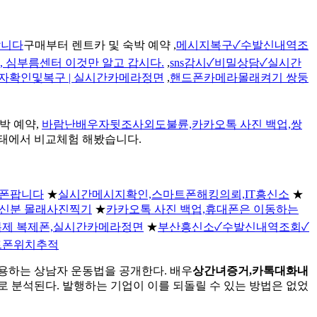
팝니다
구매부터 렌트카 및 숙박 예약 ,
메시지복구✓수발신내역조
, 심부름센터 이것만 알고 갑시다.
,
sns감시✓비밀상담✓실시간
문자확인및복구 | 실시간카메라정면
,
핸드폰카메라몰래켜기 쌍둥
박 예약,
바람난배우자뒷조사외도불륜,카카오톡 사진 백업,쌍
태에서 비교체험 해봤습니다.
이폰팝니다
★
실시간메시지확인,스마트폰해킹의뢰,IT흥신소
★
신분 몰래사진찍기
★
카카오톡 사진 백업,휴대폰은 이동하는
복제 복제폰,실시간카메라정면
★
부산흥신소✓수발신내역조회✓
마트폰위치추적
활용하는 상남자 운동법을 공개한다. 배우
상간녀증거,카톡대화내
 분석된다. 발행하는 기업이 이를 되돌릴 수 있는 방법은 없었