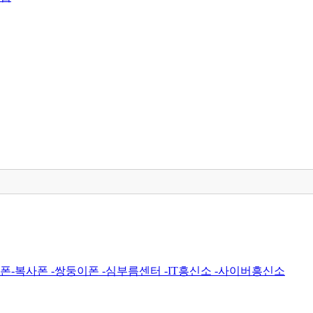
복사폰 -쌍둥이폰 -심부름센터 -IT흥신소 -사이버흥신소