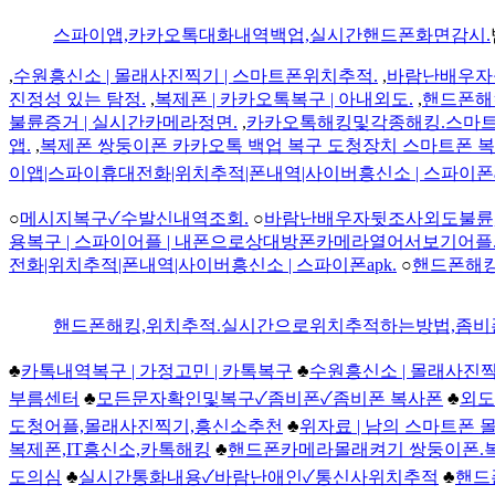
스파이앱,카카오톡대화내역백업,실시간핸드폰화면감시.
,
수원흥신소 | 몰래사진찍기 | 스마트폰위치추적.
,
바람난배우자
진정성 있는 탐정.
,
복제폰 | 카카오톡복구 | 아내외도.
,
핸드폰해
불륜증거 | 실시간카메라정면.
,
카카오톡해킹및각종해킹.스마트
앱.
,
복제폰 쌍둥이폰 카카오톡 백업 복구 도청장치 스마트폰 복
이앱|스파이휴대전화|위치추적|폰내역|사이버흥신소 | 스파이폰a
○
메시지복구✓수발신내역조회.
○
바람난배우자뒷조사외도불륜,
용복구 | 스파이어플 | 내폰으로상대방폰카메라열어서보기어플
전화|위치추적|폰내역|사이버흥신소 | 스파이폰apk.
○
핸드폰해킹
핸드폰해킹,위치추적.실시간으로위치추적하는방법,좀비폰-
♣
카톡내역복구 | 가정고민 | 카톡복구
♣
수원흥신소 | 몰래사진
부름센터
♣
모든문자확인및복구✓좀비폰✓좀비폰 복사폰
♣
외도
도청어플,몰래사진찍기,흥신소추천
♣
위자료 | 남의 스마트폰 
복제폰,IT흥신소,카톡해킹
♣
핸드폰카메라몰래켜기 쌍둥이폰.
도의심
♣
실시간통화내용✓바람난애인✓통신사위치추적
♣
핸드