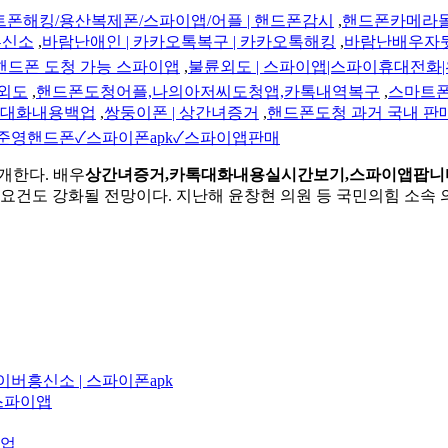
트폰해킹/용산복제폰/스파이앱/어플 | 핸드폰감시
,
핸드폰카메라몰
흥신소
,
바람난애인 | 카카오톡복구 | 카카오톡해킹
,
바람난배우자뒷
핸드폰 도청 가능 스파이앱
,
불륜외도 | 스파이앱|스파이휴대전화|
의외도
,
핸드폰도청어플,나의아저씨도청앱,카톡내역복구
,
스마트폰
톡대화내용백업
,
쌍둥이폰 | 상간녀증거
,
핸드폰도청 과거 국내 판
준영핸드폰✓스파이폰apk✓스파이앱판매
개한다. 배우
상간녀증거,카톡대화내용실시간보기,스파이앱팝니
 요건도 강화될 전망이다. 지난해 윤창현 의원 등 국민의힘 소속
버흥신소 | 스파이폰apk
스파이앱
백업