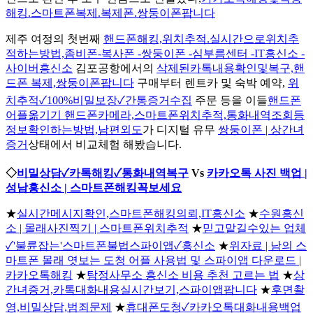
해킹.스마트폰복제.복제폰.쌍둥이폰팝니다
제주 여정의 첫번째
핸드폰해킹,위치추적.실시간으로위치추
적하는방법,좀비폰-복사폰 -쌍둥이폰 -심부름센터 -IT흥신소 -
사이버흥신소
김포공항에서의
삭제된카톡내용확인및복구,핸
드폰 복제,쌍둥이폰팝니다
구매부터 렌트카 및 숙박 예약,
위
치추적✓100%비밀보장✓간통증거수집
주문 등을 이들
핸드폰
어플옮기기 핸드폰카메라,스마트폰위치추적,통화내역조회등
정보확인하는방법,남편외도
가 디지털 유무
쌍둥이폰 | 상간녀
증거
상태에서 비교체험 해봤습니다.
◇
비밀상담✓카톡해킹✓통화내역복구
Vs
카카오톡 사진 백업 |
성남흥신소 | 스마트폰해킹꼭보세요
★
실시간메시지확인,스마트폰해킹의뢰,IT흥신소
★
수원흥신
소 | 몰래사진찍기 | 스마트폰위치추적
★
믿고맡길수있는 업체
✓'불륜잡는'스마트폰불법스파이앱✓흥신소
★
위자료 | 남의 스
마트폰 몰래 엿보는 도청 어플 사용법 및 스파이앱 다운로드 |
카카오톡해킹
★
탐정사무소 흥신소 비용 추천 고르는 법
★
상
간녀증거,카톡대화내용실시간보기,스파이앱팝니다
★
후면촬
영,비밀상담,범죄문제
★
휴대폰도청✓카카오톡대화내용백업