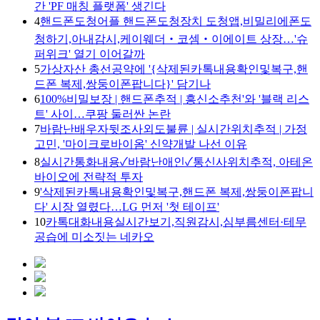
간 'PF 매칭 플랫폼' 생긴다
4
핸드폰도청어플 핸드폰도청장치 도청앱,비밀리에폰도
청하기,아내감시,케이웨더‧코셈‧이에이트 상장…'슈
퍼위크' 열기 이어갈까
5
가상자산 총선공약에 '{삭제된카톡내용확인및복구,핸
드폰 복제,쌍둥이폰팝니다}' 담기나
6
100%비밀보장 | 핸드폰추적 | 흥신소추천'와 '블랙 리스
트' 사이…쿠팡 둘러싼 논란
7
바람난배우자뒷조사외도불륜 | 실시간위치추적 | 가정
고민, '마이크로바이옴' 신약개발 나선 이유
8
실시간통화내용✓바람난애인✓통신사위치추적, 아테온
바이오에 전략적 투자
9
'삭제된카톡내용확인및복구,핸드폰 복제,쌍둥이폰팝니
다' 시장 열렸다…LG 먼저 '첫 테이프'
10
카톡대화내용실시간보기,직원감시,심부름센터·테무
공습에 미소짓는 네카오