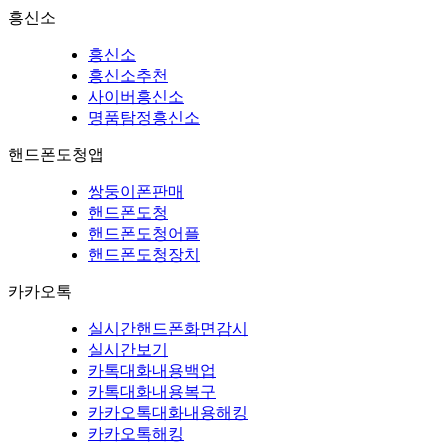
흥신소
흥신소
흥신소추천
사이버흥신소
명품탐정흥신소
핸드폰도청앱
쌍둥이폰판매
핸드폰도청
핸드폰도청어플
핸드폰도청장치
카카오톡
실시간핸드폰화면감시
실시간보기
카톡대화내용백업
카톡대화내용복구
카카오톡대화내용해킹
카카오톡해킹