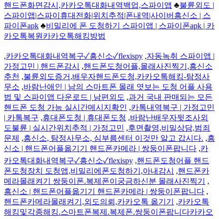
핸드폰화면감시,카카오톡대화내역백업,스파이앱
♣
불륜외도 |
스파이앱|스파이휴대전화|위치추적|폰내역|사이버흥신소 | 스
파이폰apk
♣
비밀리에 폰 도청하기 스파이앱 | 스파이폰apk | 카
카오톡복원카카오톡해킹방법
,
카카오톡대화내역복구✓흥신소✓flexispy
,
자동녹취 스파이앱 |
가정고민 | 핸드폰감시
,
핸드폰도청어플,몰래사진찍기,흥신소
추천
,
불륜외도증거,배우자핸드폰도청,카카오톡해킹-탐정사
무소
,
바람난애인 | 남의 스마트폰 몰래 엿보는 도청 어플 사용
법 및 스파이앱 다운로드 | 남편외도
,
과거 국내 판매되는 모든
핸드폰 도청 가능 실시간메시지확인
,
카톡내역복구 | 가정고민
| 카톡복구
,
휴대폰도청 | 휴대폰도청
,
바람난배우자뒷조사외
도불륜 | 실시간위치추적 | 가정고민
,
후면촬영,비밀상담,범죄
문제
,
흥신소, 탐정사무소, 심부름센터 이것만 알고 갑시다.
,
흥
신소 | 핸드폰어플옮기기 핸드폰카메라 | 쌍둥이폰팝니다
,
카
카오톡대화내역복구✓흥신소✓flexispy
,
핸드폰도청어플 핸드
폰도청장치 도청앱,비밀리에폰도청하기,아내감시
,
핸드폰카
메라몰래켜기 쌍둥이폰.복제폰이궁금하신분 몰래사진찍기
,
흥신소 | 핸드폰어플옮기기 핸드폰카메라 | 쌍둥이폰팝니다
,
핸드폰카메라몰래켜기,외도의뢰,카카오톡 옮기기
,
카카오톡
해킹및각종해킹.스마트폰복제.복제폰.쌍둥이폰팝니다카카오