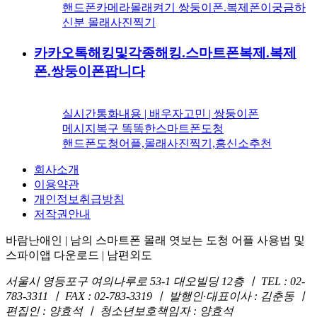
핸드폰카메라몰래켜기 쌍둥이폰.복제폰이궁금하
신분 몰래사진찍기
카카오톡해킹및각종해킹.스마트폰복제.복제
폰.쌍둥이폰팝니다
실시간통화내용 | 배우자고민 | 쌍둥이폰
메시지복구 똑똑한스마트폰도청
핸드폰도청어플,몰래사진찍기,흥신소추천
회사소개
이용약관
개인정보취급방침
저작권안내
바람난애인 | 남의 스마트폰 몰래 엿보는 도청 어플 사용법 및
스파이앱 다운로드 | 남편외도
서울시 영등포구 여의나루로 53-1 대오빌딩 12층 ㅣ TEL : 02-
783-3311 ㅣ FAX : 02-783-3319 ㅣ 발행인·대표이사 : 김춘동 ㅣ
편집인 : 양효석 ㅣ 청소년보호책임자 : 양효석