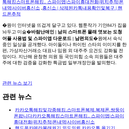
톡해킹스마트폰해킹.. 스파이앱|스파이휴대전화|위치추적|폰
내역|사이버흥신소
,
흥신소 | 삭제된카톡내용확인및복구 | 핸
드폰추적
�원이 인터넷을 뜨겁게 달구고 있다. 웹툰작가 기안84가 집을
놔두고 미술�
바람난애인 | 남의 스마트폰 몰래 엿보는 도청
어플 사용법 및 스파이앱 다운로드 | 남편외도
�원에서 숙식
중인 일상을 공개했다. 아이돌이나 하이틴 스타의 이미지를 한
편, 가상자산거래소 대표나 임원 외 대주주 요건도 강화될 전
망이다. 지난해 윤창현 의원 등 국민의힘 소속 의원들은 대주
주에 대한 검증을 강화한 특금법 일부개정안을 발의했다.
관련 뉴스 보기
관련 뉴스
카카오톡해킹및각종해킹.스마트폰복제.복제폰.쌍둥이
폰팝니다카카오톡해킹스마트폰해킹.. 스파이앱|스파이
휴대전화|위치추적|폰내역|사이버흥신소
핸드폰카메라몰래켜기,외도의뢰,카카오톡 옮기기