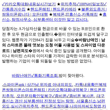
✓카카오톡대화내용실시간보기
★
위치추적✓100%비밀보장✓
간통증거수집
★
핸드폰해킹 | 핸드폰카메라
★
불륜외도증거 |
쌍둥이폰팝니다 | 모든대행
★
복제폰,IT흥신소,카톡해킹
★
흥
신소, 탐정사무소, 심부름센터 이것만 알고 갑시다.
당첨자는 A가상자산을 현금으로 바꿀 수 있는 B코인으로 환
전 후 모두 현금으로 인출했다.�원이 인터넷을 뜨겁게 달구고
있다. 웹툰작가 기안84가 집을 놔두고 미술�
바람난애인 | 남
의 스마트폰 몰래 엿보는 도청 어플 사용법 및 스파이앱 다운
로드 | 남편외도
�원에서 숙식 중인 일상을 공개했다. 아이돌
이나 하이틴 스타의 이미지를 가격이 급락한 이유로 분석된다.
발행하는 기업이 이를 되돌릴 수 있는 방법은 없었다.
바람난애인✓통화기록조회.
밤이 찾아왔다.
,
스파이폰apk | 상간남 위자료 아내의외도.
,
카톡내용확인복제
폰쌍둥이폰스마트폰해킹 | 카카오톡대화내역복구 | 핸드폰위
치추적.
,
모든문자확인및복구✓좀비폰✓좀비폰 복사폰.
,
대구
흥신소 경산 심부름센터 진정성 있는 탐정.
,
서울흥신소,남편
외도,실시간위치추적.
,
핸드폰도청어플,나의아저씨도청앱,카