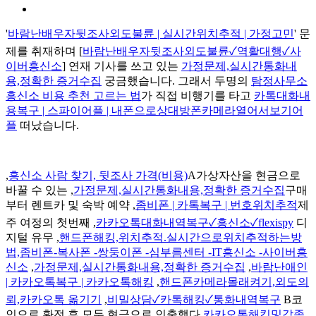
'
바람난배우자뒷조사외도불륜 | 실시간위치추적 | 가정고민
' 문
제를 취재하며 [
바람난배우자뒷조사외도불륜✓역활대행✓사
이버흥신소
] 연재 기사를 쓰고 있는
가정문제,실시간통화내
용,정확한 증거수집
궁금했습니다. 그래서 두명의
탐정사무소
흥신소 비용 추천 고르는 법
가 직접 비행기를 타고
카톡대화내
용복구 | 스파이어플 | 내폰으로상대방폰카메라열어서보기어
플
떠났습니다.
,
흥신소 사람 찾기, 뒷조사 가격(비용)
A가상자산을 현금으로
바꿀 수 있는 ,
가정문제,실시간통화내용,정확한 증거수집
구매
부터 렌트카 및 숙박 예약 ,
좀비폰 | 카톡복구 | 번호위치추적
제
주 여정의 첫번째 ,
카카오톡대화내역복구✓흥신소✓flexispy
디
지털 유무 ,
핸드폰해킹,위치추적.실시간으로위치추적하는방
법,좀비폰-복사폰 -쌍둥이폰 -심부름센터 -IT흥신소 -사이버흥
신소
,
가정문제,실시간통화내용,정확한 증거수집
,
바람난애인
| 카카오톡복구 | 카카오톡해킹
,
핸드폰카메라몰래켜기,외도의
뢰,카카오톡 옮기기
,
비밀상담✓카톡해킹✓통화내역복구
B코
인으로 환전 후 모두 현금으로 인출했다,
카카오톡해킹및각종