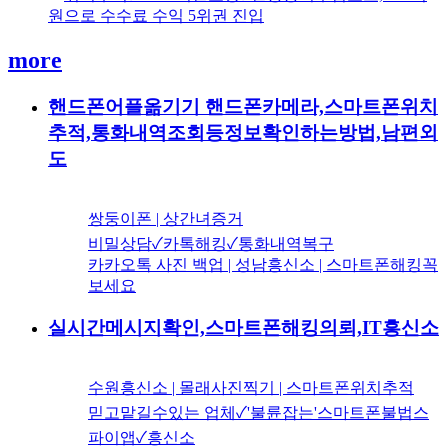
원으로 수수료 수익 5위권 진입
more
핸드폰어플옮기기 핸드폰카메라,스마트폰위치
추적,통화내역조회등정보확인하는방법,남편외
도
쌍둥이폰 | 상간녀증거
비밀상담✓카톡해킹✓통화내역복구
카카오톡 사진 백업 | 성남흥신소 | 스마트폰해킹꼭
보세요
실시간메시지확인,스마트폰해킹의뢰,IT흥신소
수원흥신소 | 몰래사진찍기 | 스마트폰위치추적
믿고맡길수있는 업체✓'불륜잡는'스마트폰불법스
파이앱✓흥신소