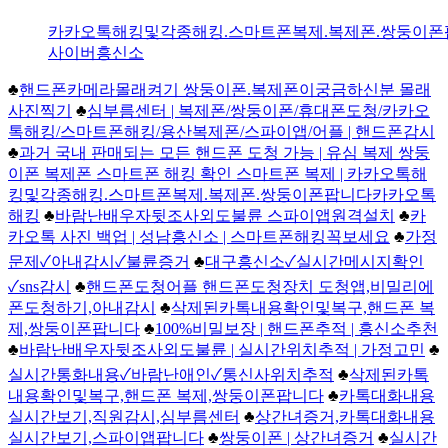
카카오톡해킹및각종해킹.스마트폰복제.복제폰.쌍둥이폰팝
사이버흥신소
♣
핸드폰카메라몰래켜기 쌍둥이폰.복제폰이궁금하신분 몰래
사진찍기
♣
심부름센터 | 복제폰/쌍둥이폰/휴대폰도청/카카오
톡해킹/스마트폰해킹/용산복제폰/스파이앱/어플 | 핸드폰감시
♣
과거 국내 판매되는 모든 핸드폰 도청 가능 | 유심 복제 쌍둥
이폰 복제폰 스마트폰 해킹 확인 스마트폰 복제 | 카카오톡해
킹및각종해킹.스마트폰복제.복제폰.쌍둥이폰팝니다카카오톡
해킹
♣
바람난배우자뒷조사외도불륜 스파이앱원격설치
♣
카
카오톡 사진 백업 | 성남흥신소 | 스마트폰해킹꼭보세요
♣
가정
문제✓아내감시✓불륜증거
♣
대구흥신소✓실시간메시지확인
✓sns감시
♣
핸드폰도청어플 핸드폰도청장치 도청앱,비밀리에
폰도청하기,아내감시
♣
삭제된카톡내용확인및복구,핸드폰 복
제,쌍둥이폰팝니다
♣
100%비밀보장 | 핸드폰추적 | 흥신소추천
♣
바람난배우자뒷조사외도불륜 | 실시간위치추적 | 가정고민
♣
실시간통화내용✓바람난애인✓통신사위치추적
♣
삭제된카톡
내용확인및복구,핸드폰 복제,쌍둥이폰팝니다
♣
카톡대화내용
실시간보기,직원감시,심부름센터
♣
상간녀증거,카톡대화내용
실시간보기,스파이앱팝니다
♣
쌍둥이폰 | 상간녀증거
♣
실시간