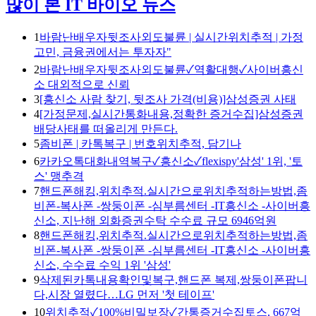
많이 본 IT 바이오 뉴스
1
바람난배우자뒷조사외도불륜 | 실시간위치추적 | 가정
고민, 금융권에서는 투자자"
2
바람난배우자뒷조사외도불륜✓역활대행✓사이버흥신
소 대외적으로 신뢰
3
[흥신소 사람 찾기, 뒷조사 가격(비용)]삼성증권 사태
4
[가정문제,실시간통화내용,정확한 증거수집]삼성증권
배당사태를 떠올리게 만든다.
5
좀비폰 | 카톡복구 | 번호위치추적, 담기나
6
카카오톡대화내역복구✓흥신소✓flexispy'삼성' 1위, '토
스' 맹추격
7
핸드폰해킹,위치추적.실시간으로위치추적하는방법,좀
비폰-복사폰 -쌍둥이폰 -심부름센터 -IT흥신소 -사이버흥
신소, 지난해 외화증권수탁 수수료 규모 6946억원
8
핸드폰해킹,위치추적.실시간으로위치추적하는방법,좀
비폰-복사폰 -쌍둥이폰 -심부름센터 -IT흥신소 -사이버흥
신소, 수수료 수익 1위 '삼성'
9
삭제된카톡내용확인및복구,핸드폰 복제,쌍둥이폰팝니
다,시장 열렸다…LG 먼저 '첫 테이프'
10
위치추적✓100%비밀보장✓간통증거수집토스, 667억