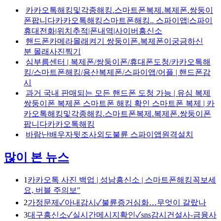
카카오톡해킹및각종해킹.스마트폰복제.복제폰.쌍둥이
폰팝니다카카오톡해킹스마트폰해킹.. 스파이앱|스파이
휴대전화|위치추적|폰내역|사이버흥신소
핸드폰카메라몰래켜기 쌍둥이폰.복제폰이궁금하신
분 몰래사진찍기
심부름센터 | 복제폰/쌍둥이폰/휴대폰도청/카카오톡해
킹/스마트폰해킹/용산복제폰/스파이앱/어플 | 핸드폰감
시
과거 국내 판매되는 모든 핸드폰 도청 가능 | 유심 복제
쌍둥이폰 복제폰 스마트폰 해킹 확인 스마트폰 복제 | 카
카오톡해킹및각종해킹.스마트폰복제.복제폰.쌍둥이폰
팝니다카카오톡해킹
바람난배우자뒷조사외도불륜 스파이앱원격설치
많이 본 뉴스
1
카카오톡 사진 백업 | 성남흥신소 | 스마트폰해킹꼭보세
요, 버블 주의보"
2
가정문제✓아내감시✓불륜증거심화…무엇이 갈랐나
3
대구흥신소✓실시간메시지확인✓sns감시건설사-금융사