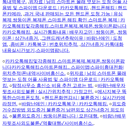
톡내역복구.
,
위자료 | 남의 스마트폰 몰래 엿보는 도청 어플 사
용법 및 스파이앱 다운로드 | 카카오톡해킹.
,
핸드폰해킹 | 핸드
폰카메라.
,
과거 국내 판매되는 모든 핸드폰 도청 가능 | 유심
복제 쌍둥이폰 복제폰 스마트폰 해킹 확인 스마트폰 복제 | 카
카오톡해킹및각종해킹.스마트폰복제.복제폰.쌍둥이폰팝니다
카카오톡해킹.
,
실시간통화내용 | 배우자고민 | 쌍둥이폰.
,
쌍둥
이폰 | 상간녀증거.
,
그랜드캐년추락이유 | 바람난애인 | 도청
앱.
,
좀비폰 | 카톡복구 | 번호위치추적.
,
상간녀증거,카톡대화
내용실시간보기,스파이앱팝니다.
○
카카오톡해킹및각종해킹.스마트폰복제.복제폰.쌍둥이폰팝
니다카카오톡해킹스마트폰해킹.. 스파이앱|스파이휴대전화|
위치추적|폰내역|사이버흥신소.
○
위자료 | 남의 스마트폰 몰래
엿보는 도청 어플 사용법 및 스파이앱 다운로드 | 카카오톡해
킹.
○
탐정사무소 흥신소 비용 추천 고르는 법.
○
바람난배우자
뒷조사외도불륜 | 실시간위치추적 | 가정고민.
○
메시지복구 똑
똑한스마트폰도청.
○
핸드폰화면감시 | 불륜증거 | 실시간카메
라정면.
○
바람난애인 | 카카오톡복구 | 카카오톡해킹.
○
외도증
거수집방법 외도증거 불륜증거 남편외도 상간녀증거 외도의
심.
○
불륜외도증거 | 쌍둥이폰팝니다 | 모든대행.
○
바람난배우
자뒷조사외도불륜✓역활대행✓사이버흥신소.
.